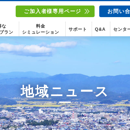
ご加入者様専用ページ
お問い
得な
料金
サポート
Q&A
センタ
プラン
シミュレーション
南東北センター(福島)
函館センター
南東北センター(米沢)
南東北センター(福島)
地域ニュース
スマホ
固定電話
動画
テレビ
スマホ
固定電
〒960-8252
〒041-0801
〒992-0044
〒960-8252
福島県福島市御山字一本松17-1-1
北海道函館市桔梗町379-31
山形県米沢市春日四丁目2-75
福島県福島市御山字一本松17-1-1