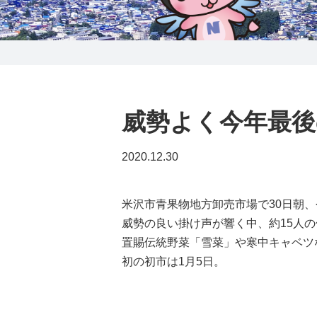
0238-24-2525
営業時間 9:00～18:00
番組情報
威勢よく今年最後
2020.12.30
米沢市青果物地方卸売市場で30日朝
威勢の良い掛け声が響く中、約15人
置賜伝統野菜「雪菜」や寒中キャベツ
初の初市は1月5日。