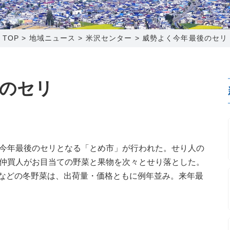
0120-173-577
0138-34-2525
0238-24-2525
0120-173-577
営業時間 9:15～18:00
営業時間 9:00～18:00
営業時間 9:00～18:00
営業時間 9:15～18:00
TOP
>
地域ニュース
>
米沢センター
>
威勢よく今年最後のセリ
番組情報
番組情報
函館センター
新潟センター
のセリ
〒041-0801
〒950-1189
、今年最後のセリとなる「とめ市」が行われた。せり人の
北海道函館市桔梗町379-31
新潟県新潟市西区山田2310-39
の仲買人がお目当ての野菜と果物を次々とせり落とした。
0138-34-2525
025-210-1200
などの冬野菜は、出荷量・価格ともに例年並み。来年最
営業時間 9:00～18:00
営業時間 9:00～18:00