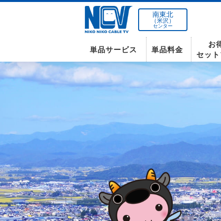
南東北
（米沢）
センター
お
単品サービス
単品料金
セット
南東北センター(米沢)
インターネット
テレビ
インターネット
〒992-0044
山形県米沢市春日四丁目2-75