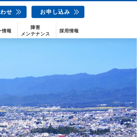
合わせ
お申し込み
障害
ー情報
採用情報
メンテナンス
新卒採用
中途採用
新潟センター
配信サービス
AIカメラ
話
動画配信サービス
〒950-1189
新潟県新潟市西区山田2310-39