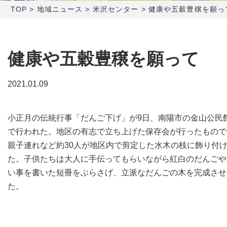
TOP
>
地域ニュース
>
米沢センター
>
健康や五穀豊穣を願っ
障害メンテナンス情報
函館センター
新潟センター
採用情報
健康や五穀豊穣を願って
お問い合わせ
2021.01.09
お申し込み
〒041-0801
〒950-1189
小正月の伝統行事「だんご下げ」が9日、南陽市の金山公民
北海道函館市桔梗町379-31
新潟県新潟市西区山田2310-39
で行われた。地区の有志で立ち上げた保存会が行ったもので
0138-34-2525
025-210-1200
親子連れなど約30人が地区内で剪定した水木の枝に飾り付
営業時間 9:00～18:00
営業時間 9:00～18:00
た。子供たちは大人に手伝ってもらいながら紅白のだんごや
い事を書いた短冊をぶらさげ、立派なだんごの木を完成させ
た。