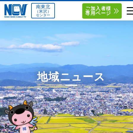
南東北
ご加入者様
（米沢）
専用ページ
センター
単品サービス
南東北センター（米沢）
0238-24-2525
単品料金
南東北センター（福島）
0120-173-577
南東北センター(米沢)
南東北センター(福島)
お得なセットプラン
函館センター
0138-34-2525
地域ニュース
料金シミュレーション
新潟センター
025-210-1200
サポート
〒992-0044
〒960-8252
山形県米沢市春日四丁目2-75
福島県福島市御山字一本松17-1
Q&A
1
0238-24-2525
0120-173-577
センター情報
営業時間 9:00～18:00
営業時間 9:15～18:00