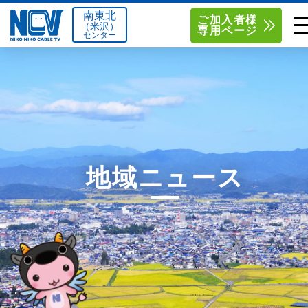
南東北
ご加入者様
（米沢）
専用ページ
センター
単品サービス
南東北センター（米沢）
0238-24-2525
単品料金
南東北センター（福島）
0120-173-577
南東北センター(米沢)
南東北センター(福島)
お得なセットプラン
函館センター
0138-34-2525
地域ニュース
料金シミュレーション
新潟センター
025-210-1200
サポート
〒992-0044
〒960-8252
山形県米沢市春日四丁目2-75
福島県福島市御山字一本松17-1
Q&A
1
0238-24-2525
0120-173-577
センター情報
営業時間 9:00～18:00
営業時間 9:15～18:00