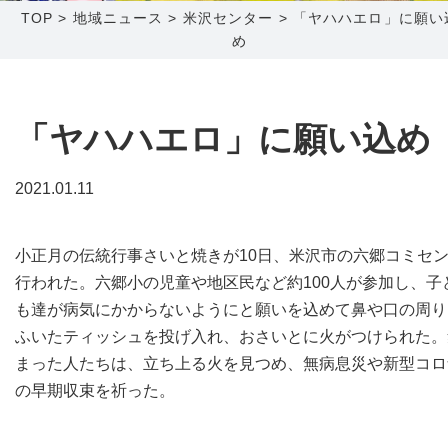
TOP
>
地域ニュース
>
米沢センター
>
「ヤハハエロ」に願い
め
障害メンテナンス情報
函館センター
新潟センター
採用情報
「ヤハハエロ」に願い込め
お問い合わせ
2021.01.11
お申し込み
〒041-0801
〒950-1189
北海道函館市桔梗町379-31
新潟県新潟市西区山田2310-39
小正月の伝統行事さいと焼きが10日、米沢市の六郷コミセ
0138-34-2525
025-210-1200
行われた。六郷小の児童や地区民など約100人が参加し、子
営業時間 9:00～18:00
営業時間 9:00～18:00
も達が病気にかからないようにと願いを込めて鼻や口の周り
ふいたティッシュを投げ入れ、おさいとに火がつけられた。
まった人たちは、立ち上る火を見つめ、無病息災や新型コロ
の早期収束を祈った。