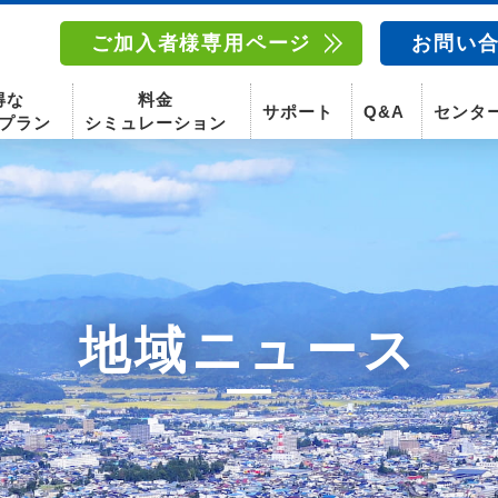
ご加入者様専用ページ
お問い
得な
料金
サポート
Q&A
センタ
プラン
シミュレーション
南東北センター(福島)
函館センター
南東北センター(米沢)
南東北センター(福島)
地域ニュース
スマホ
固定電話
動画
テレビ
スマホ
固定電
〒960-8252
〒041-0801
〒992-0044
〒960-8252
福島県福島市御山字一本松17-1-1
北海道函館市桔梗町379-31
山形県米沢市春日四丁目2-75
福島県福島市御山字一本松17-1-1