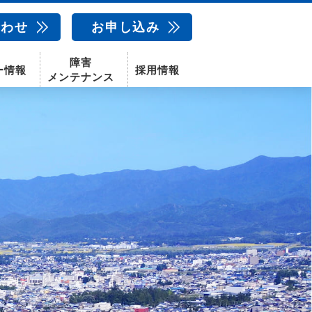
合わせ
お申し込み
障害
ー情報
採用情報
メンテナンス
新卒採用
中途採用
新潟センター
配信サービス
AIカメラ
話
動画配信サービス
〒950-1189
新潟県新潟市西区山田2310-39