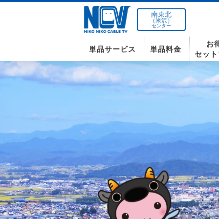
南東北
（米沢）
センター
お
単品サービス
単品料金
セット
南東北センター(米沢)
インターネット
テレビ
インターネット
〒992-0044
山形県米沢市春日四丁目2-75