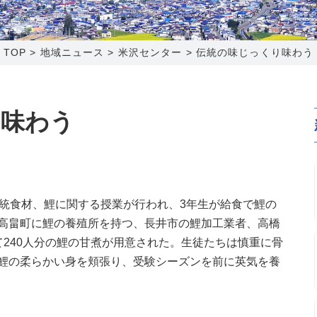
0120-173-577
0138-34-2525
0238-24-2525
0120-173-577
営業時間 9:15～18:00
営業時間 9:00～18:00
営業時間 9:00～18:00
営業時間 9:15～18:00
TOP
>
地域ニュース
>
米沢センター
>
伝統の味じっくり味わう
番組情報
番組情報
函館センター
新潟センター
り味わう
〒041-0801
〒950-1189
伝統食材、鯉に関する授業が行われ、3年生が給食で鯉の
北海道函館市桔梗町379-31
新潟県新潟市西区山田2310-39
高畠町に鯉の養殖所を持つ、長井市の鯉加工業者、高橋
0138-34-2525
025-210-1200
て240人分の鯉の甘煮が用意された。生徒たちは慎重に骨
営業時間 9:00～18:00
営業時間 9:00～18:00
鯉の柔らかい身を頬張り、受験シーズンを前に英気を養