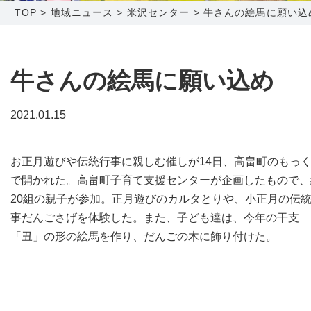
TOP
>
地域ニュース
>
米沢センター
>
牛さんの絵馬に願い込
障害メンテナンス情報
函館センター
新潟センター
採用情報
牛さんの絵馬に願い込め
お問い合わせ
2021.01.15
お申し込み
〒041-0801
〒950-1189
お正月遊びや伝統行事に親しむ催しが14日、高畠町のもっ
北海道函館市桔梗町379-31
新潟県新潟市西区山田2310-39
で開かれた。高畠町子育て支援センターが企画したもので、
0138-34-2525
025-210-1200
20組の親子が参加。正月遊びのカルタとりや、小正月の伝
営業時間 9:00～18:00
営業時間 9:00～18:00
事だんごさげを体験した。また、子ども達は、今年の干支
「丑」の形の絵馬を作り、だんごの木に飾り付けた。