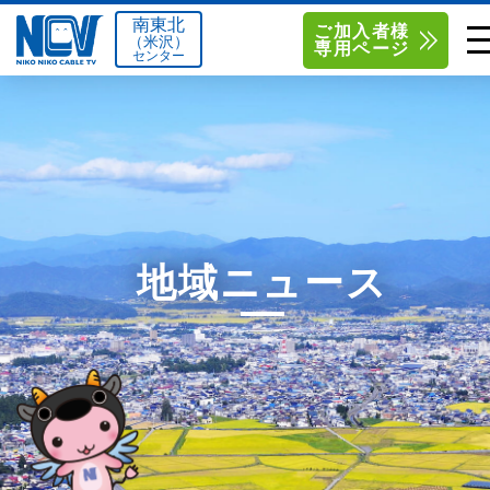
南東北
ご加入者様
（米沢）
専用ページ
センター
単品サービス
南東北センター（米沢）
0238-24-2525
単品料金
南東北センター（福島）
0120-173-577
南東北センター(米沢)
南東北センター(福島)
お得なセットプラン
函館センター
0138-34-2525
地域ニュース
料金シミュレーション
新潟センター
025-210-1200
サポート
〒992-0044
〒960-8252
山形県米沢市春日四丁目2-75
福島県福島市御山字一本松17-1
Q&A
1
0238-24-2525
0120-173-577
センター情報
営業時間 9:00～18:00
営業時間 9:15～18:00