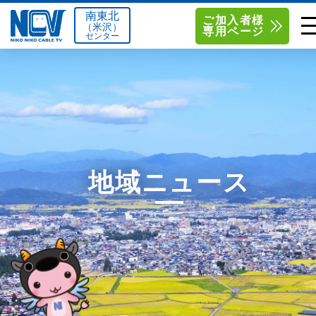
南東北
ご加入者様
（米沢）
専用ページ
センター
単品サービス
南東北センター（米沢）
0238-24-2525
単品料金
南東北センター（福島）
0120-173-577
南東北センター(米沢)
南東北センター(福島)
お得なセットプラン
函館センター
0138-34-2525
地域ニュース
料金シミュレーション
新潟センター
025-210-1200
サポート
〒992-0044
〒960-8252
山形県米沢市春日四丁目2-75
福島県福島市御山字一本松17-1
Q&A
1
0238-24-2525
0120-173-577
センター情報
営業時間 9:00～18:00
営業時間 9:15～18:00