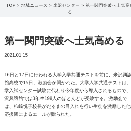
TOP
>
地域ニュース
>
米沢センター
>
第一関門突破へ士気高
る
障害メンテナンス情報
函館センター
新潟センター
採用情報
第一関門突破へ士気高める
お問い合わせ
2021.01.15
お申し込み
〒041-0801
〒950-1189
北海道函館市桔梗町379-31
新潟県新潟市西区山田2310-39
16日と17日に行われる大学入学共通テストを前に、米沢興
0138-34-2525
025-210-1200
館高校で15日、激励会が開かれた。大学入学共通テストは
営業時間 9:00～18:00
営業時間 9:00～18:00
学入試センター試験に代わり今年度から導入されるもので、
沢興譲館では3年生198人のほとんどが受験する。激励会で
は、柿崎悦子校長がだるまの目入れを行い生徒を激励した他
応援団によるエールが贈られた。