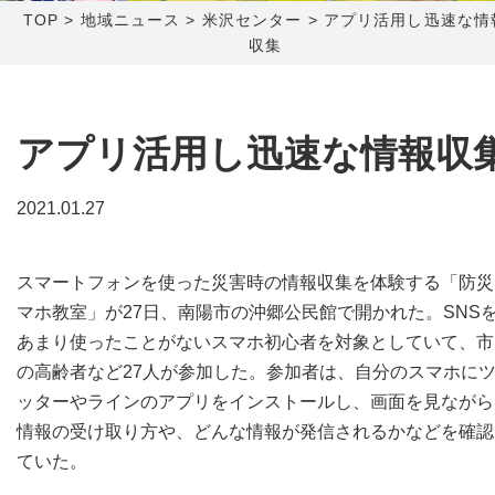
TOP
>
地域ニュース
>
米沢センター
>
アプリ活用し迅速な情
収集
障害メンテナンス情報
函館センター
新潟センター
採用情報
アプリ活用し迅速な情報収
お問い合わせ
2021.01.27
お申し込み
〒041-0801
〒950-1189
北海道函館市桔梗町379-31
新潟県新潟市西区山田2310-39
スマートフォンを使った災害時の情報収集を体験する「防災
0138-34-2525
025-210-1200
マホ教室」が27日、南陽市の沖郷公民館で開かれた。SNS
営業時間 9:00～18:00
営業時間 9:00～18:00
あまり使ったことがないスマホ初心者を対象としていて、市
の高齢者など27人が参加した。参加者は、自分のスマホに
ッターやラインのアプリをインストールし、画面を見ながら
情報の受け取り方や、どんな情報が発信されるかなどを確認
ていた。