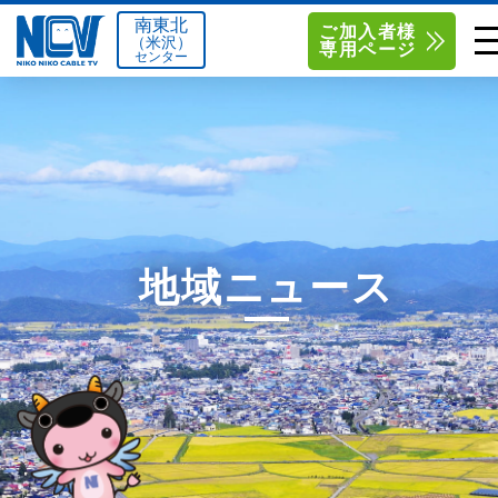
南東北
ご加入者様
（米沢）
専用ページ
センター
単品サービス
南東北センター（米沢）
0238-24-2525
単品料金
南東北センター（福島）
0120-173-577
南東北センター(米沢)
南東北センター(福島)
お得なセットプラン
函館センター
0138-34-2525
地域ニュース
料金シミュレーション
新潟センター
025-210-1200
サポート
〒992-0044
〒960-8252
山形県米沢市春日四丁目2-75
福島県福島市御山字一本松17-1
Q&A
1
0238-24-2525
0120-173-577
センター情報
営業時間 9:00～18:00
営業時間 9:15～18:00