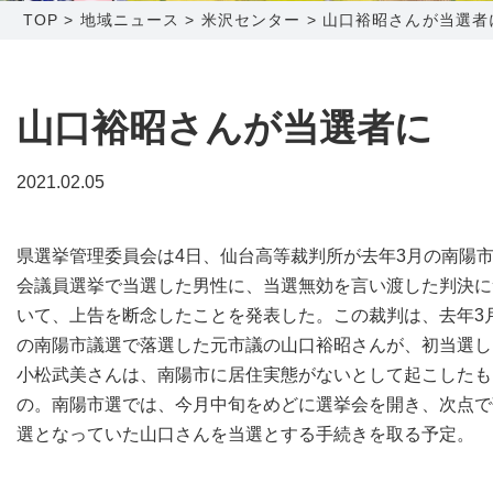
TOP
>
地域ニュース
>
米沢センター
>
山口裕昭さんが当選者
障害メンテナンス情報
函館センター
新潟センター
採用情報
山口裕昭さんが当選者に
お問い合わせ
2021.02.05
お申し込み
〒041-0801
〒950-1189
県選挙管理委員会は4日、仙台高等裁判所が去年3月の南陽
北海道函館市桔梗町379-31
新潟県新潟市西区山田2310-39
会議員選挙で当選した男性に、当選無効を言い渡した判決に
0138-34-2525
025-210-1200
いて、上告を断念したことを発表した。この裁判は、去年3
営業時間 9:00～18:00
営業時間 9:00～18:00
の南陽市議選で落選した元市議の山口裕昭さんが、初当選し
小松武美さんは、南陽市に居住実態がないとして起こしたも
の。南陽市選では、今月中旬をめどに選挙会を開き、次点で
選となっていた山口さんを当選とする手続きを取る予定。