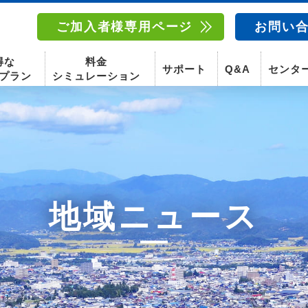
ご加入者様専用ページ
お問い
得な
料金
サポート
Q&A
センタ
プラン
シミュレーション
南東北センター(福島)
函館センター
南東北センター(米沢)
南東北センター(福島)
地域ニュース
スマホ
固定電話
動画
テレビ
スマホ
固定電
〒960-8252
〒041-0801
〒992-0044
〒960-8252
福島県福島市御山字一本松17-1-1
北海道函館市桔梗町379-31
山形県米沢市春日四丁目2-75
福島県福島市御山字一本松17-1-1