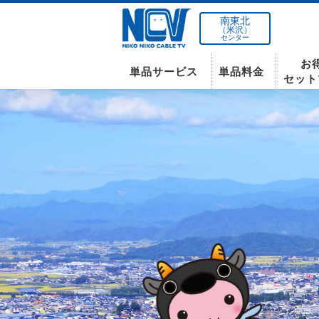
南東北
（米沢）
センター
お
単品サービス
単品料金
セット
南東北センター(米沢)
インターネット
テレビ
インターネット
〒992-0044
山形県米沢市春日四丁目2-75