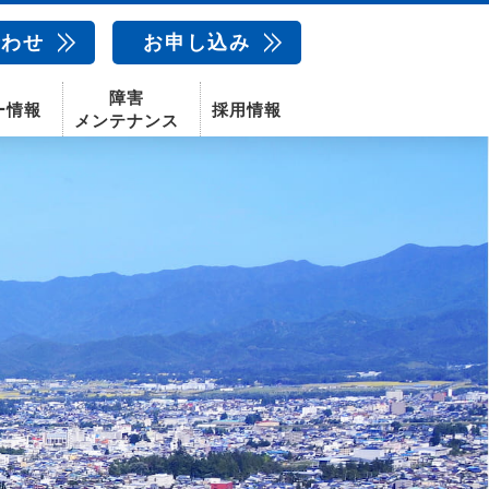
合わせ
お申し込み
障害
ー情報
採用情報
メンテナンス
新卒採用
中途採用
新潟センター
配信サービス
AIカメラ
話
動画配信サービス
〒950-1189
新潟県新潟市西区山田2310-39