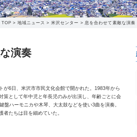
0120-173-577
0138-34-2525
0238-24-2525
0120-173-577
営業時間 9:15～18:00
営業時間 9:00～18:00
営業時間 9:00～18:00
営業時間 9:15～18:00
TOP
>
地域ニュース
>
米沢センター
>
息を合わせて素敵な演奏
番組情報
番組情報
函館センター
新潟センター
な演奏
〒041-0801
〒950-1189
が6日、米沢市市民文化会館で開かれた。1983年から
北海道函館市桔梗町379-31
新潟県新潟市西区山田2310-39
対策として年中児と年長児のみが出演し、年齢ごとに会
0138-34-2525
025-210-1200
は鍵盤ハーモニカや木琴、大太鼓などを使い3曲を演奏。
営業時間 9:00～18:00
営業時間 9:00～18:00
護者たちは目を細めていた。