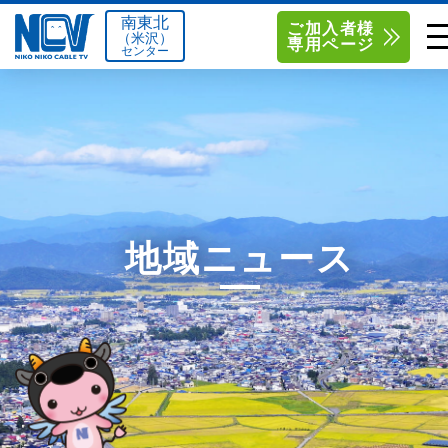
南東北
ご加入者様
（米沢）
専用ページ
センター
単品サービス
南東北センター（米沢）
0238-24-2525
単品料金
南東北センター（福島）
0120-173-577
南東北センター(米沢)
南東北センター(福島)
お得なセットプラン
函館センター
0138-34-2525
地域ニュース
料金シミュレーション
新潟センター
025-210-1200
サポート
〒992-0044
〒960-8252
山形県米沢市春日四丁目2-75
福島県福島市御山字一本松17-1
Q&A
1
0238-24-2525
0120-173-577
センター情報
営業時間 9:00～18:00
営業時間 9:15～18:00