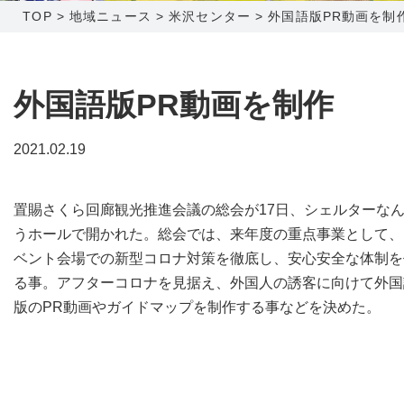
TOP
>
地域ニュース
>
米沢センター
>
外国語版PR動画を制
障害メンテナンス情報
函館センター
新潟センター
採用情報
外国語版PR動画を制作
お問い合わせ
2021.02.19
お申し込み
〒041-0801
〒950-1189
置賜さくら回廊観光推進会議の総会が17日、シェルターな
北海道函館市桔梗町379-31
新潟県新潟市西区山田2310-39
うホールで開かれた。総会では、来年度の重点事業として、
0138-34-2525
025-210-1200
ベント会場での新型コロナ対策を徹底し、安心安全な体制を
営業時間 9:00～18:00
営業時間 9:00～18:00
る事。アフターコロナを見据え、外国人の誘客に向けて外国
版のPR動画やガイドマップを制作する事などを決めた。