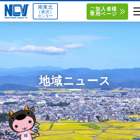
南東北
ご加入者様
（米沢）
専用ページ
センター
単品サービス
南東北センター（米沢）
0238-24-2525
単品料金
南東北センター（福島）
0120-173-577
南東北センター(米沢)
南東北センター(福島)
お得なセットプラン
函館センター
0138-34-2525
地域ニュース
料金シミュレーション
新潟センター
025-210-1200
サポート
〒992-0044
〒960-8252
山形県米沢市春日四丁目2-75
福島県福島市御山字一本松17-1
Q&A
1
0238-24-2525
0120-173-577
センター情報
営業時間 9:00～18:00
営業時間 9:15～18:00