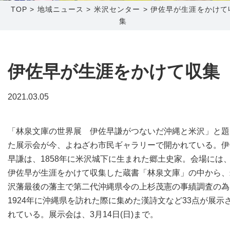
TOP
>
地域ニュース
>
米沢センター
>
伊佐早が生涯をかけて
集
障害メンテナンス情報
函館センター
新潟センター
採用情報
伊佐早が生涯をかけて収集
お問い合わせ
2021.03.05
お申し込み
〒041-0801
〒950-1189
北海道函館市桔梗町379-31
新潟県新潟市西区山田2310-39
「林泉文庫の世界展 伊佐早謙がつないだ沖縄と米沢」と題
0138-34-2525
025-210-1200
た展示会が今、よねざわ市民ギャラリーで開かれている。伊
営業時間 9:00～18:00
営業時間 9:00～18:00
早謙は、1858年に米沢城下に生まれた郷土史家。会場には
伊佐早が生涯をかけて収集した蔵書「林泉文庫」の中から、
沢藩最後の藩主で第二代沖縄県令の上杉茂憲の事績調査の為
1924年に沖縄県を訪れた際に集めた漢詩文など33点が展示
れている。展示会は、3月14日(日)まで。