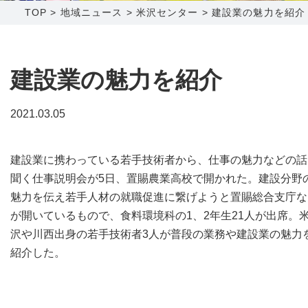
TOP
>
地域ニュース
>
米沢センター
>
建設業の魅力を紹介
障害メンテナンス情報
函館センター
新潟センター
採用情報
建設業の魅力を紹介
お問い合わせ
2021.03.05
お申し込み
〒041-0801
〒950-1189
建設業に携わっている若手技術者から、仕事の魅力などの話
北海道函館市桔梗町379-31
新潟県新潟市西区山田2310-39
聞く仕事説明会が5日、置賜農業高校で開かれた。建設分野
0138-34-2525
025-210-1200
魅力を伝え若手人材の就職促進に繋げようと置賜総合支庁な
営業時間 9:00～18:00
営業時間 9:00～18:00
が開いているもので、食料環境科の1、2年生21人が出席。
沢や川西出身の若手技術者3人が普段の業務や建設業の魅力
紹介した。