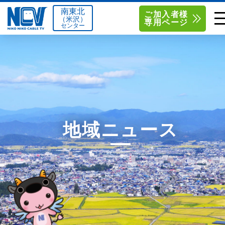
南東北
ご加入者様
（米沢）
専用ページ
センター
単品サービス
南東北センター（米沢）
0238-24-2525
単品料金
南東北センター（福島）
0120-173-577
南東北センター(米沢)
南東北センター(福島)
お得なセットプラン
函館センター
0138-34-2525
地域ニュース
料金シミュレーション
新潟センター
025-210-1200
サポート
〒992-0044
〒960-8252
山形県米沢市春日四丁目2-75
福島県福島市御山字一本松17-1
Q&A
1
0238-24-2525
0120-173-577
センター情報
営業時間 9:00～18:00
営業時間 9:15～18:00