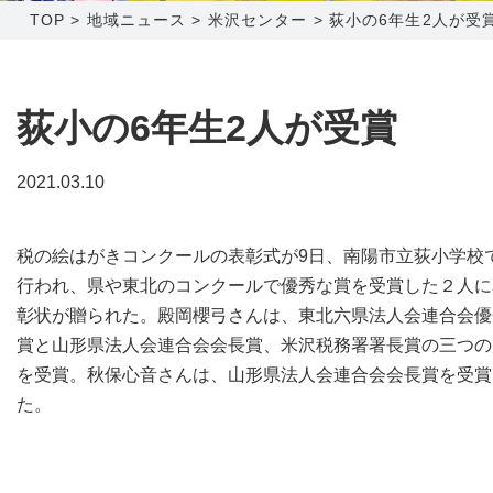
TOP
>
地域ニュース
>
米沢センター
>
荻小の6年生2人が受
障害メンテナンス情報
函館センター
新潟センター
採用情報
荻小の6年生2人が受賞
お問い合わせ
2021.03.10
お申し込み
〒041-0801
〒950-1189
税の絵はがきコンクールの表彰式が9日、南陽市立荻小学校
北海道函館市桔梗町379-31
新潟県新潟市西区山田2310-39
行われ、県や東北のコンクールで優秀な賞を受賞した２人に
0138-34-2525
025-210-1200
彰状が贈られた。殿岡櫻弓さんは、東北六県法人会連合会優
営業時間 9:00～18:00
営業時間 9:00～18:00
賞と山形県法人会連合会会長賞、米沢税務署署長賞の三つの
を受賞。秋保心音さんは、山形県法人会連合会会長賞を受賞
た。