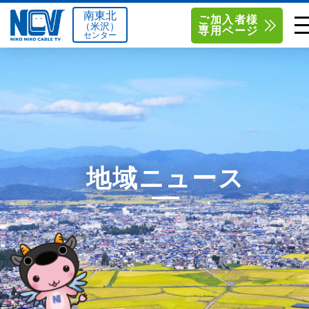
南東北
ご加入者様
（米沢）
専用ページ
センター
単品サービス
南東北センター（米沢）
0238-24-2525
単品料金
南東北センター（福島）
0120-173-577
南東北センター(米沢)
南東北センター(福島)
お得なセットプラン
函館センター
0138-34-2525
地域ニュース
料金シミュレーション
新潟センター
025-210-1200
サポート
〒992-0044
〒960-8252
山形県米沢市春日四丁目2-75
福島県福島市御山字一本松17-1
Q&A
1
0238-24-2525
0120-173-577
センター情報
営業時間 9:00～18:00
営業時間 9:15～18:00