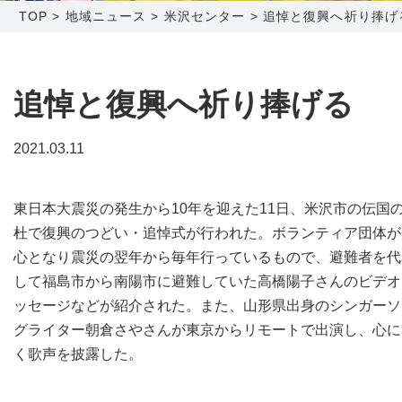
TOP
>
地域ニュース
>
米沢センター
>
追悼と復興へ祈り捧げ
障害メンテナンス情報
函館センター
新潟センター
採用情報
追悼と復興へ祈り捧げる
お問い合わせ
2021.03.11
お申し込み
〒041-0801
〒950-1189
東日本大震災の発生から10年を迎えた11日、米沢市の伝国
北海道函館市桔梗町379-31
新潟県新潟市西区山田2310-39
杜で復興のつどい・追悼式が行われた。ボランティア団体が
0138-34-2525
025-210-1200
心となり震災の翌年から毎年行っているもので、避難者を代
営業時間 9:00～18:00
営業時間 9:00～18:00
して福島市から南陽市に避難していた高橋陽子さんのビデオ
ッセージなどが紹介された。また、山形県出身のシンガーソ
グライター朝倉さやさんが東京からリモートで出演し、心に
く歌声を披露した。