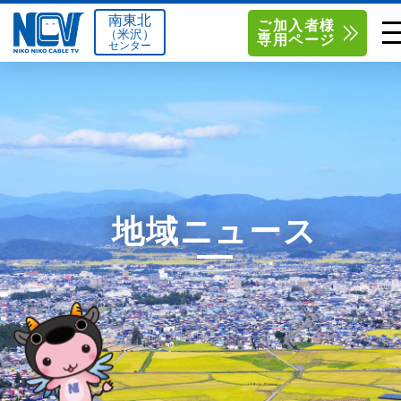
南東北
ご加入者様
（米沢）
専用ページ
センター
単品サービス
南東北センター（米沢）
0238-24-2525
単品料金
南東北センター（福島）
0120-173-577
南東北センター(米沢)
南東北センター(福島)
お得なセットプラン
函館センター
0138-34-2525
地域ニュース
料金シミュレーション
新潟センター
025-210-1200
サポート
〒992-0044
〒960-8252
山形県米沢市春日四丁目2-75
福島県福島市御山字一本松17-1
Q&A
1
0238-24-2525
0120-173-577
センター情報
営業時間 9:00～18:00
営業時間 9:15～18:00