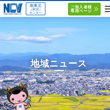
南東北
ご加入者様
（米沢）
専用ページ
センター
単品サービス
南東北センター（米沢）
0238-24-2525
単品料金
南東北センター（福島）
0120-173-577
南東北センター(米沢)
南東北センター(福島)
お得なセットプラン
函館センター
0138-34-2525
地域ニュース
料金シミュレーション
新潟センター
025-210-1200
サポート
〒992-0044
〒960-8252
山形県米沢市春日四丁目2-75
福島県福島市御山字一本松17-1
Q&A
1
0238-24-2525
0120-173-577
センター情報
営業時間 9:00～18:00
営業時間 9:15～18:00