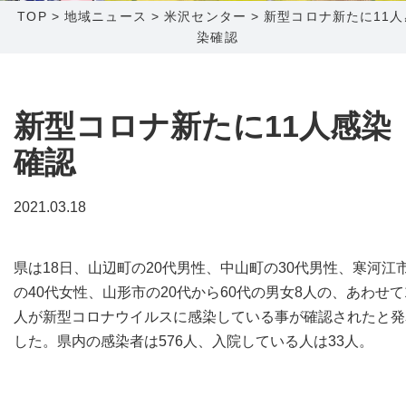
TOP
>
地域ニュース
>
米沢センター
>
新型コロナ新たに11人
染確認
障害メンテナンス情報
函館センター
新潟センター
採用情報
新型コロナ新たに11人感染
お問い合わせ
確認
お申し込み
〒041-0801
〒950-1189
2021.03.18
北海道函館市桔梗町379-31
新潟県新潟市西区山田2310-39
0138-34-2525
025-210-1200
県は18日、山辺町の20代男性、中山町の30代男性、寒河江
営業時間 9:00～18:00
営業時間 9:00～18:00
の40代女性、山形市の20代から60代の男女8人の、あわせて
人が新型コロナウイルスに感染している事が確認されたと発
した。県内の感染者は576人、入院している人は33人。