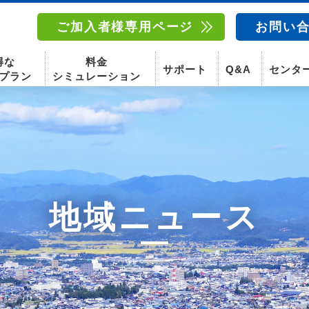
ご加入者様専用ページ
お問い
得な
料金
サポート
Q&A
センタ
プラン
シミュレーション
南東北センター(福島)
函館センター
南東北センター(米沢)
南東北センター(福島)
地域ニュース
スマホ
固定電話
動画
テレビ
スマホ
固定電
〒960-8252
〒041-0801
〒992-0044
〒960-8252
福島県福島市御山字一本松17-1-1
北海道函館市桔梗町379-31
山形県米沢市春日四丁目2-75
福島県福島市御山字一本松17-1-1