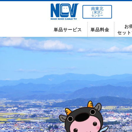
南東北
（米沢）
センター
お
単品サービス
単品料金
セット
南東北センター(米沢)
インターネット
テレビ
インターネット
〒992-0044
山形県米沢市春日四丁目2-75