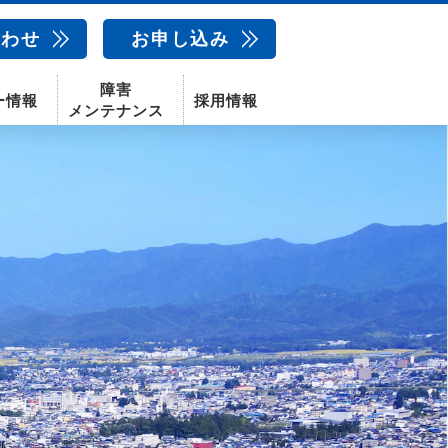
合わせ
お申し込み
障害
ー情報
採用情報
メンテナンス
新卒採用
中途採用
新潟センター
配信サービス
AIカメラ
話
動画配信サービス
〒950-1189
新潟県新潟市西区山田2310-39