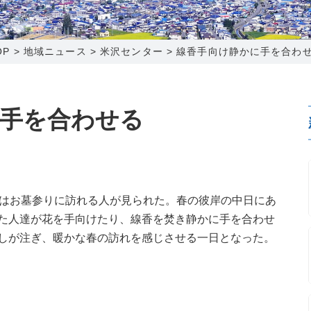
0120-173-577
0138-34-2525
0238-24-2525
0120-173-577
営業時間 9:15～18:00
営業時間 9:00～18:00
営業時間 9:00～18:00
営業時間 9:15～18:00
OP
>
地域ニュース
>
米沢センター
>
線香手向け静かに手を合わ
番組情報
番組情報
函館センター
新潟センター
手を合わせる
〒041-0801
〒950-1189
ではお墓参りに訪れる人が見られた。春の彼岸の中日にあ
北海道函館市桔梗町379-31
新潟県新潟市西区山田2310-39
た人達が花を手向けたり、線香を焚き静かに手を合わせ
0138-34-2525
025-210-1200
しが注ぎ、暖かな春の訪れを感じさせる一日となった。
営業時間 9:00～18:00
営業時間 9:00～18:00