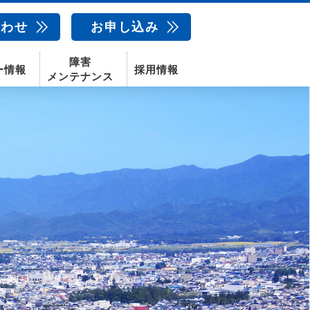
合わせ
お申し込み
障害
ー情報
採用情報
メンテナンス
新卒採用
中途採用
新潟センター
配信サービス
AIカメラ
話
動画配信サービス
〒950-1189
新潟県新潟市西区山田2310-39