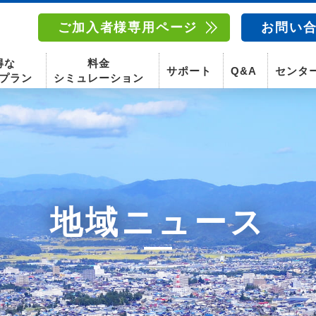
ご加入者様専用ページ
お問い
得な
料金
サポート
Q&A
センタ
プラン
シミュレーション
南東北センター(福島)
函館センター
南東北センター(米沢)
南東北センター(福島)
地域ニュース
スマホ
固定電話
動画
テレビ
スマホ
固定電
〒960-8252
〒041-0801
〒992-0044
〒960-8252
福島県福島市御山字一本松17-1-1
北海道函館市桔梗町379-31
山形県米沢市春日四丁目2-75
福島県福島市御山字一本松17-1-1