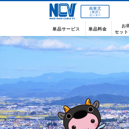
南東北
（米沢）
センター
お
単品サービス
単品料金
セット
南東北センター(米沢)
インターネット
テレビ
インターネット
〒992-0044
山形県米沢市春日四丁目2-75