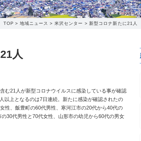
0120-173-577
0138-34-2525
0238-24-2525
0120-173-577
営業時間 9:15～18:00
営業時間 9:00～18:00
営業時間 9:00～18:00
営業時間 9:15～18:00
TOP
>
地域ニュース
>
米沢センター
>
新型コロナ新たに21人
番組情報
番組情報
函館センター
新潟センター
21人
〒041-0801
〒950-1189
を含む21人が新型コロナウイルスに感染している事が確認
北海道函館市桔梗町379-31
新潟県新潟市西区山田2310-39
0人以上となるのは7日連続。新たに感染が確認されたの
0138-34-2525
025-210-1200
女性、飯豊町の60代男性、寒河江市の20代から40代の
営業時間 9:00～18:00
営業時間 9:00～18:00
の30代男性と70代女性、山形市の幼児から60代の男女