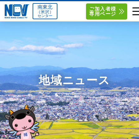
南東北
ご加入者様
（米沢）
専用ページ
センター
単品サービス
南東北センター（米沢）
0238-24-2525
単品料金
南東北センター（福島）
0120-173-577
南東北センター(米沢)
南東北センター(福島)
お得なセットプラン
函館センター
0138-34-2525
地域ニュース
料金シミュレーション
新潟センター
025-210-1200
サポート
〒992-0044
〒960-8252
山形県米沢市春日四丁目2-75
福島県福島市御山字一本松17-1
Q&A
1
0238-24-2525
0120-173-577
センター情報
営業時間 9:00～18:00
営業時間 9:15～18:00