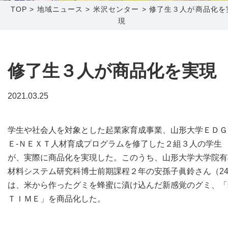
TOP
>
地域ニュース
>
米沢センター
>
修了生３人が商品化を
現
障害メンテナンス情報
函館センター
新潟センター
採用情報
修了生３人が商品化を実現
お問い合わせ
2021.03.25
お申し込み
〒041-0801
〒950-1189
北海道函館市桔梗町379-31
新潟県新潟市西区山田2310-39
学生や社会人を対象とした起業家育成事業、山形大学ＥＤＧ
0138-34-2525
025-210-1200
Ｅ-ＮＥＸＴ人材育成プログラムを修了した２組３人の学生
営業時間 9:00～18:00
営業時間 9:00～18:00
が、実際に商品化を実現した。このうち、山形大学大学院有
材料システム研究科博士前期課程２年の安孫子眞鈴さん（2
は、米から作ったグミを蜂蜜に漬け込んだ新感覚のグミ、「
ＴＩＭＥ」を商品化した。