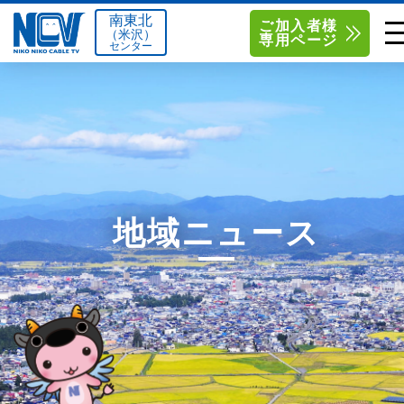
南東北
ご加入者様
（米沢）
専用ページ
センター
単品サービス
南東北センター（米沢）
0238-24-2525
単品料金
南東北センター（福島）
0120-173-577
南東北センター(米沢)
南東北センター(福島)
お得なセットプラン
函館センター
0138-34-2525
地域ニュース
料金シミュレーション
新潟センター
025-210-1200
サポート
〒992-0044
〒960-8252
山形県米沢市春日四丁目2-75
福島県福島市御山字一本松17-1
Q&A
1
0238-24-2525
0120-173-577
センター情報
営業時間 9:00～18:00
営業時間 9:15～18:00