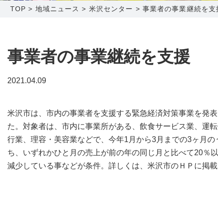
TOP
>
地域ニュース
>
米沢センター
>
事業者の事業継続を支
障害メンテナンス情報
函館センター
新潟センター
採用情報
事業者の事業継続を支援
お問い合わせ
2021.04.09
お申し込み
〒041-0801
〒950-1189
米沢市は、市内の事業者を支援する緊急経済対策事業を発表
北海道函館市桔梗町379-31
新潟県新潟市西区山田2310-39
た。対象者は、市内に事業所がある、飲食サービス業、運転
0138-34-2525
025-210-1200
行業、理容・美容業などで、今年1月から3月までの3ヶ月の
営業時間 9:00～18:00
営業時間 9:00～18:00
ち、いずれかひと月の売上が前の年の同じ月と比べて20％
減少している事などが条件。詳しくは、米沢市のＨＰに掲載