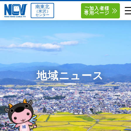
南東北
ご加入者様
（米沢）
専用ページ
センター
単品サービス
南東北センター（米沢）
0238-24-2525
単品料金
南東北センター（福島）
0120-173-577
南東北センター(米沢)
南東北センター(福島)
お得なセットプラン
函館センター
0138-34-2525
地域ニュース
料金シミュレーション
新潟センター
025-210-1200
サポート
〒992-0044
〒960-8252
山形県米沢市春日四丁目2-75
福島県福島市御山字一本松17-1
Q&A
1
0238-24-2525
0120-173-577
センター情報
営業時間 9:00～18:00
営業時間 9:15～18:00