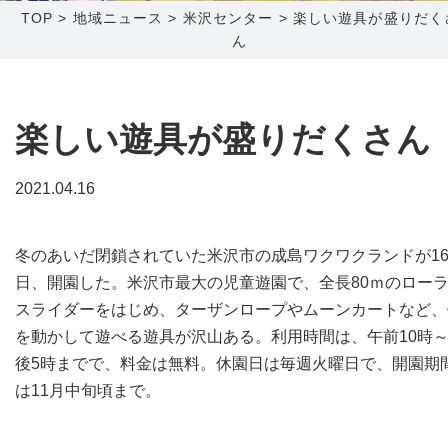
TOP
>
地域ニュース
>
米沢センター
>
楽しい遊具が盛りだく
ん
障害メンテナンス情報
函館センター
新潟センター
採用情報
楽しい遊具が盛りだくさん
お問い合わせ
2021.04.16
お申し込み
〒041-0801
〒950-1189
北海道函館市桔梗町379-31
新潟県新潟市西区山田2310-39
冬のあいだ閉鎖されていた米沢市の成島ワクワクランドが1
0138-34-2525
025-210-1200
日、開園した。米沢市最大の児童遊園で、全長80ｍのロー
営業時間 9:00～18:00
営業時間 9:00～18:00
スライダーをはじめ、ターザンロープやムーンカートなど、
を動かして遊べる遊具が沢山ある。利用時間は、午前10時
後5時までで、料金は無料。休園日は毎週火曜日で、開園期
は11月中旬頃まで。