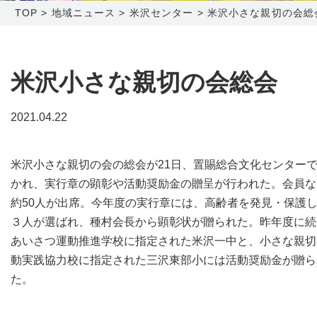
TOP
>
地域ニュース
>
米沢センター
>
米沢小さな親切の会総
障害メンテナンス情報
函館センター
新潟センター
採用情報
米沢小さな親切の会総会
お問い合わせ
2021.04.22
お申し込み
〒041-0801
〒950-1189
米沢小さな親切の会の総会が21日、置賜総合文化センター
北海道函館市桔梗町379-31
新潟県新潟市西区山田2310-39
かれ、実行章の顕彰や活動奨励金の贈呈が行われた。会員な
0138-34-2525
025-210-1200
約50人が出席。今年度の実行章には、高齢者を発見・保護
営業時間 9:00～18:00
営業時間 9:00～18:00
３人が選ばれ、種村会長から顕彰状が贈られた。昨年度に続
あいさつ運動推進学校に指定された米沢一中と、小さな親切
動実践協力校に指定された三沢東部小には活動奨励金が贈ら
た。