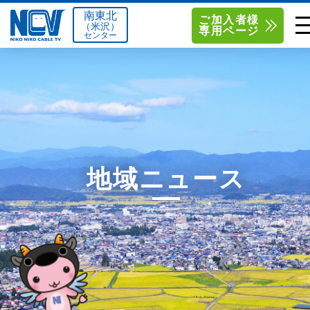
南東北
ご加入者様
（米沢）
専用ページ
センター
単品サービス
南東北センター（米沢）
0238-24-2525
単品料金
南東北センター（福島）
0120-173-577
南東北センター(米沢)
南東北センター(福島)
お得なセットプラン
函館センター
0138-34-2525
地域ニュース
料金シミュレーション
新潟センター
025-210-1200
サポート
〒992-0044
〒960-8252
山形県米沢市春日四丁目2-75
福島県福島市御山字一本松17-1
Q&A
1
0238-24-2525
0120-173-577
センター情報
営業時間 9:00～18:00
営業時間 9:15～18:00