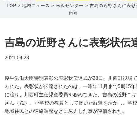
TOP
>
地域ニュース
>
米沢センター
>
吉島の近野さんに表彰
伝達
障害メンテナンス情報
函館センター
新潟センター
採用情報
吉島の近野さんに表彰状伝
お問い合わせ
2021.04.23
お申し込み
〒041-0801
〒950-1189
北海道函館市桔梗町379-31
新潟県新潟市西区山田2310-39
厚生労働大臣特別表彰の表彰状伝達式が23日、川西町役場
0138-34-2525
025-210-1200
われた。表彰状が伝達されたのは、一昨年11月まで5期15年
営業時間 9:00～18:00
営業時間 9:00～18:00
に渡り、川西町主任児童委員を務めてきた、吉島の近野ユキ
さん（72）。小学校の教員として働いた経験を活かし、学
地域住民との連絡調整などに尽力した事が評価された。