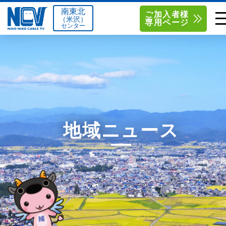
南東北
ご加入者様
（米沢）
専用ページ
センター
単品サービス
南東北センター（米沢）
0238-24-2525
単品料金
南東北センター（福島）
0120-173-577
南東北センター(米沢)
南東北センター(福島)
お得なセットプラン
函館センター
0138-34-2525
地域ニュース
料金シミュレーション
新潟センター
025-210-1200
サポート
〒992-0044
〒960-8252
山形県米沢市春日四丁目2-75
福島県福島市御山字一本松17-1
Q&A
1
0238-24-2525
0120-173-577
センター情報
営業時間 9:00～18:00
営業時間 9:15～18:00