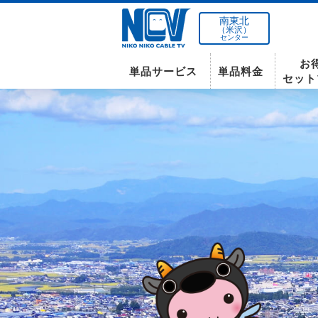
南東北
（米沢）
センター
お
単品サービス
単品料金
セット
南東北センター(米沢)
インターネット
テレビ
インターネット
〒992-0044
山形県米沢市春日四丁目2-75