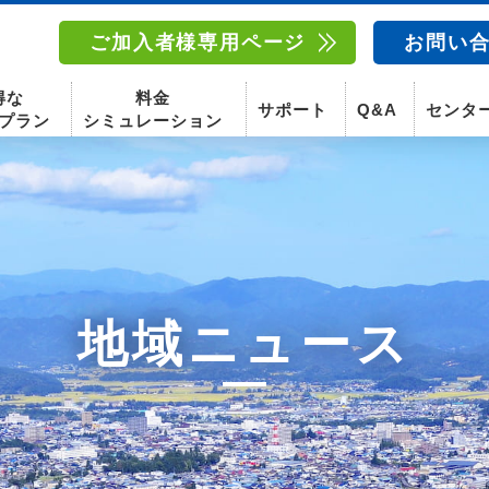
ご加入者様専用ページ
お問い
得な
料金
サポート
Q&A
センタ
プラン
シミュレーション
南東北センター(福島)
函館センター
南東北センター(米沢)
南東北センター(福島)
地域ニュース
スマホ
固定電話
動画
テレビ
スマホ
固定電
〒960-8252
〒041-0801
〒992-0044
〒960-8252
福島県福島市御山字一本松17-1-1
北海道函館市桔梗町379-31
山形県米沢市春日四丁目2-75
福島県福島市御山字一本松17-1-1