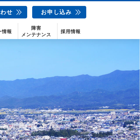
合わせ
お申し込み
障害
ー情報
採用情報
メンテナンス
新卒採用
中途採用
新潟センター
配信サービス
AIカメラ
話
動画配信サービス
〒950-1189
新潟県新潟市西区山田2310-39