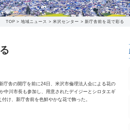
0120-173-577
0138-34-2525
0238-24-2525
0120-173-577
営業時間 9:15～18:00
営業時間 9:00～18:00
営業時間 9:00～18:00
営業時間 9:15～18:00
TOP
>
地域ニュース
>
米沢センター
>
新庁舎前を花で彩る
番組情報
番組情報
函館センター
新潟センター
る
〒041-0801
〒950-1189
新庁舎の開庁を前に24日、米沢市倫理法人会による花の
北海道函館市桔梗町379-31
新潟県新潟市西区山田2310-39
ほか中川市長も参加し、用意されたデイジーとシロタエギ
0138-34-2525
025-210-1200
植え付け、新庁舎前を色鮮やかな花で飾った。
営業時間 9:00～18:00
営業時間 9:00～18:00