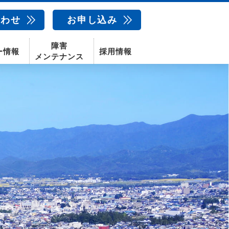
合わせ
お申し込み
障害
ー情報
採用情報
メンテナンス
新卒採用
中途採用
新潟センター
配信サービス
AIカメラ
話
動画配信サービス
〒950-1189
新潟県新潟市西区山田2310-39