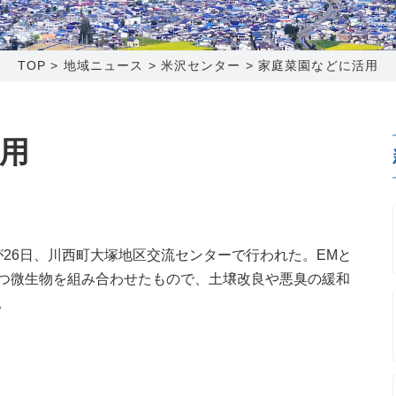
0120-173-577
0138-34-2525
0238-24-2525
0120-173-577
営業時間 9:15～18:00
営業時間 9:00～18:00
営業時間 9:00～18:00
営業時間 9:15～18:00
TOP
>
地域ニュース
>
米沢センター
>
家庭菜園などに活用
番組情報
番組情報
函館センター
新潟センター
用
〒041-0801
〒950-1189
26日、川西町大塚地区交流センターで行われた。EMと
北海道函館市桔梗町379-31
新潟県新潟市西区山田2310-39
つ微生物を組み合わせたもので、土壌改良や悪臭の緩和
0138-34-2525
025-210-1200
。
営業時間 9:00～18:00
営業時間 9:00～18:00