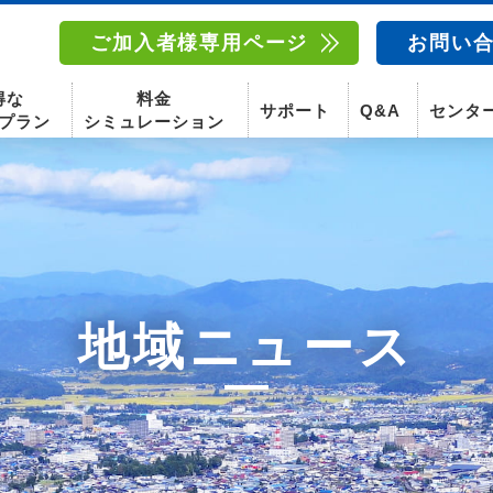
ご加入者様専用ページ
お問い
得な
料金
サポート
Q&A
センタ
プラン
シミュレーション
南東北センター(福島)
函館センター
南東北センター(米沢)
南東北センター(福島)
地域ニュース
スマホ
固定電話
動画
テレビ
スマホ
固定電
〒960-8252
〒041-0801
〒992-0044
〒960-8252
福島県福島市御山字一本松17-1-1
北海道函館市桔梗町379-31
山形県米沢市春日四丁目2-75
福島県福島市御山字一本松17-1-1