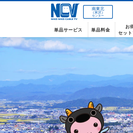
南東北
（米沢）
センター
お
単品サービス
単品料金
セット
南東北センター(米沢)
インターネット
テレビ
インターネット
〒992-0044
山形県米沢市春日四丁目2-75