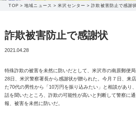
TOP
>
地域ニュース
>
米沢センター
>
詐欺被害防止で感謝
障害メンテナンス情報
函館センター
新潟センター
採用情報
詐欺被害防止で感謝状
お問い合わせ
2021.04.28
お申し込み
〒041-0801
〒950-1189
特殊詐欺の被害を未然に防いだとして、米沢市の南原郵便局
北海道函館市桔梗町379-31
新潟県新潟市西区山田2310-39
28日、米沢警察署長から感謝状が贈られた。今月７日、来
0138-34-2525
025-210-1200
た70代の男性から「10万円を振り込みたい」と相談があり
営業時間 9:00～18:00
営業時間 9:00～18:00
話を聞いたところ、詐欺の可能性が高いと判断して警察に通
報、被害を未然に防いだ。