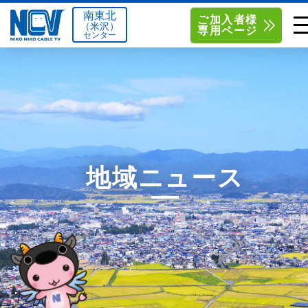
南東北
ご加入者様
（米沢）
専用ページ
センター
単品サービス
南東北センター（米沢）
0238-24-2525
単品料金
南東北センター（福島）
0120-173-577
南東北センター(米沢)
南東北センター(福島)
お得なセットプラン
函館センター
0138-34-2525
地域ニュース
料金シミュレーション
新潟センター
025-210-1200
サポート
〒992-0044
〒960-8252
山形県米沢市春日四丁目2-75
福島県福島市御山字一本松17-1
Q&A
1
0238-24-2525
0120-173-577
センター情報
営業時間 9:00～18:00
営業時間 9:15～18:00