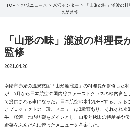
TOP
>
地域ニュース
>
米沢センター
>
「山形の味」瀧波の料
長が監修
障害メンテナンス情報
函館センター
新潟センター
採用情報
「山形の味」瀧波の料理長
お問い合わせ
監修
お申し込み
〒041-0801
〒950-1189
2021.04.28
北海道函館市桔梗町379-31
新潟県新潟市西区山田2310-39
0138-34-2525
025-210-1200
南陽市赤湯の温泉旅館「山形座瀧波」の料理長が監修した料
営業時間 9:00～18:00
営業時間 9:00～18:00
が、5月から日本航空の国内線ファーストクラスの機内食と
て提供される事になった。日本航空の東北をPRする、ふる
とプロジェクトの一環。メニューは3種類あり、それぞれ米
牛、桜鱒、比内地鶏をメインとし、山形と秋田の特産品や伝
野菜をふんだんに使ったメニューを考案した。