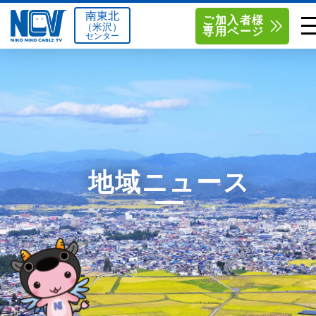
南東北
ご加入者様
（米沢）
専用ページ
センター
単品サービス
南東北センター（米沢）
0238-24-2525
単品料金
南東北センター（福島）
0120-173-577
南東北センター(米沢)
南東北センター(福島)
お得なセットプラン
函館センター
0138-34-2525
地域ニュース
料金シミュレーション
新潟センター
025-210-1200
サポート
〒992-0044
〒960-8252
山形県米沢市春日四丁目2-75
福島県福島市御山字一本松17-1
Q&A
1
0238-24-2525
0120-173-577
センター情報
営業時間 9:00～18:00
営業時間 9:15～18:00