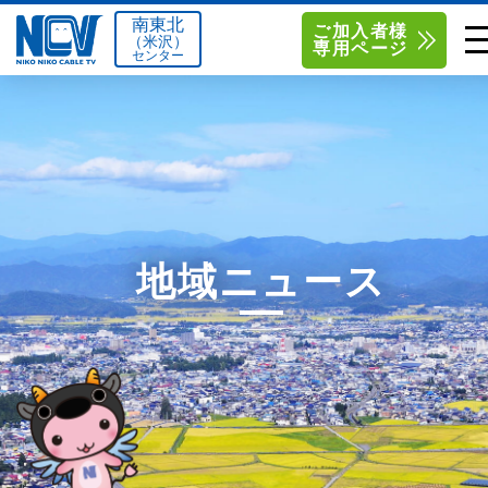
南東北
ご加入者様
（米沢）
専用ページ
センター
単品サービス
南東北センター（米沢）
0238-24-2525
単品料金
南東北センター（福島）
0120-173-577
南東北センター(米沢)
南東北センター(福島)
お得なセットプラン
函館センター
0138-34-2525
地域ニュース
料金シミュレーション
新潟センター
025-210-1200
サポート
〒992-0044
〒960-8252
山形県米沢市春日四丁目2-75
福島県福島市御山字一本松17-1
Q&A
1
0238-24-2525
0120-173-577
センター情報
営業時間 9:00～18:00
営業時間 9:15～18:00