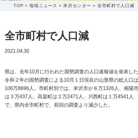
TOP
>
地域ニュース
>
米沢センター
>
全市町村で人口減
障害メンテナンス情報
函館センター
新潟センター
採用情報
全市町村で人口減
お問い合わせ
2021.04.30
お申し込み
〒041-0801
〒950-1189
県は、去年10月に行われた国勢調査の人口速報値を発表し
北海道函館市桔梗町379-31
新潟県新潟市西区山田2310-39
令和２年の国勢調査による10月１日現在の山形県の総人口
0138-34-2525
025-210-1200
106万8696人。市町村別では、米沢市が８万1326人、南陽
営業時間 9:00～18:00
営業時間 9:00～18:00
は３万437人、高畠町は２万2471人、川西町は１万4541人
で、県内全市町村で、前回の調査より減少した。