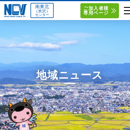
南東北
ご加入者様
（米沢）
専用ページ
センター
単品サービス
南東北センター（米沢）
0238-24-2525
単品料金
南東北センター（福島）
0120-173-577
南東北センター(米沢)
南東北センター(福島)
お得なセットプラン
函館センター
0138-34-2525
地域ニュース
料金シミュレーション
新潟センター
025-210-1200
サポート
〒992-0044
〒960-8252
山形県米沢市春日四丁目2-75
福島県福島市御山字一本松17-1
Q&A
1
0238-24-2525
0120-173-577
センター情報
営業時間 9:00～18:00
営業時間 9:15～18:00