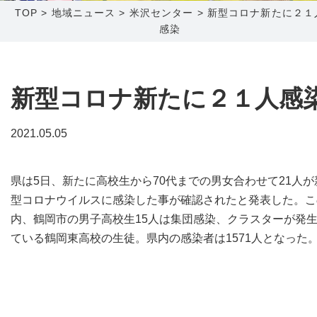
TOP
>
地域ニュース
>
米沢センター
>
新型コロナ新たに２１
感染
障害メンテナンス情報
函館センター
新潟センター
採用情報
新型コロナ新たに２１人感
お問い合わせ
2021.05.05
お申し込み
〒041-0801
〒950-1189
北海道函館市桔梗町379-31
新潟県新潟市西区山田2310-39
県は5日、新たに高校生から70代までの男女合わせて21人が
0138-34-2525
025-210-1200
型コロナウイルスに感染した事が確認されたと発表した。こ
営業時間 9:00～18:00
営業時間 9:00～18:00
内、鶴岡市の男子高校生15人は集団感染、クラスターが発
ている鶴岡東高校の生徒。県内の感染者は1571人となった