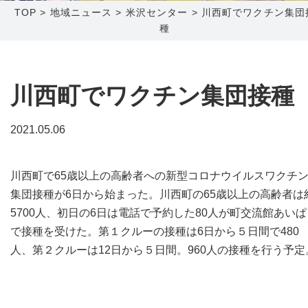
TOP
>
地域ニュース
>
米沢センター
>
川西町でワクチン集団
種
障害メンテナンス情報
函館センター
新潟センター
採用情報
川西町でワクチン集団接種
お問い合わせ
2021.05.06
お申し込み
〒041-0801
〒950-1189
北海道函館市桔梗町379-31
新潟県新潟市西区山田2310-39
川西町で65歳以上の高齢者への新型コロナウイルスワクチ
0138-34-2525
025-210-1200
集団接種が6日から始まった。川西町の65歳以上の高齢者は
営業時間 9:00～18:00
営業時間 9:00～18:00
5700人、初日の6日は電話で予約した80人が町交流館あいぱ
で接種を受けた。第１クルーの接種は6日から５日間で480
人、第２クルーは12日から５日間。960人の接種を行う予定