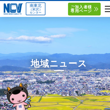
南東北
ご加入者様
（米沢）
専用ページ
センター
単品サービス
南東北センター（米沢）
0238-24-2525
単品料金
南東北センター（福島）
0120-173-577
南東北センター(米沢)
南東北センター(福島)
お得なセットプラン
函館センター
0138-34-2525
地域ニュース
料金シミュレーション
新潟センター
025-210-1200
サポート
〒992-0044
〒960-8252
山形県米沢市春日四丁目2-75
福島県福島市御山字一本松17-1
Q&A
1
0238-24-2525
0120-173-577
センター情報
営業時間 9:00～18:00
営業時間 9:15～18:00