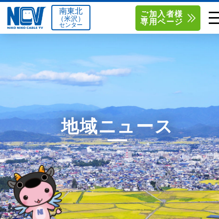
南東北
ご加入者様
（米沢）
専用ページ
センター
単品サービス
南東北センター（米沢）
0238-24-2525
単品料金
南東北センター（福島）
0120-173-577
南東北センター(米沢)
南東北センター(福島)
お得なセットプラン
函館センター
0138-34-2525
地域ニュース
料金シミュレーション
新潟センター
025-210-1200
サポート
〒992-0044
〒960-8252
山形県米沢市春日四丁目2-75
福島県福島市御山字一本松17-1
Q&A
1
0238-24-2525
0120-173-577
センター情報
営業時間 9:00～18:00
営業時間 9:15～18:00