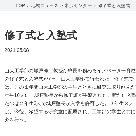
TOP
>
地域ニュース
>
米沢センター
>
修了式と入塾式
障害メンテナンス情報
函館センター
新潟センター
採用情報
修了式と入塾式
お問い合わせ
2021.05.08
お申し込み
〒041-0801
〒950-1189
山大工学部の城戸淳二教授が塾長を務めるイノベーター育成
北海道函館市桔梗町379-31
新潟県新潟市西区山田2310-39
の修了式と入塾式が7日、山大工学部で行われた。修了式で
0138-34-2525
025-210-1200
は、この１年間山大工学部の学生とともに研究に取り組んだ
営業時間 9:00～18:00
営業時間 9:00～18:00
年生10人に、城戸塾長から修了証が手渡された。新たに入
たのは２年生3人で城戸塾長が入学を許可した。２年生３人
は、今後、希望する研究室に配属され、工学部の学生と共に
究を行う。