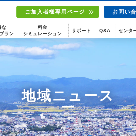
ご加入者様専用ページ
お問い
得な
料金
サポート
Q&A
センタ
プラン
シミュレーション
南東北センター(福島)
函館センター
南東北センター(米沢)
南東北センター(福島)
地域ニュース
スマホ
固定電話
動画
テレビ
スマホ
固定電
〒960-8252
〒041-0801
〒992-0044
〒960-8252
福島県福島市御山字一本松17-1-1
北海道函館市桔梗町379-31
山形県米沢市春日四丁目2-75
福島県福島市御山字一本松17-1-1