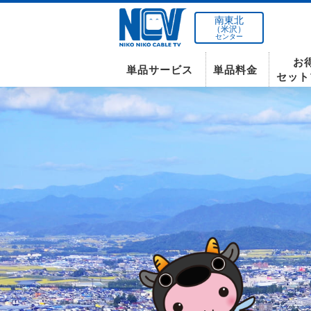
南東北
（米沢）
センター
お
単品サービス
単品料金
セット
南東北センター(米沢)
インターネット
テレビ
インターネット
〒992-0044
山形県米沢市春日四丁目2-75