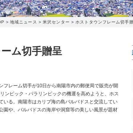
0120-173-577
0138-34-2525
0238-24-2525
0120-173-577
営業時間 9:15～18:00
営業時間 9:00～18:00
営業時間 9:00～18:00
営業時間 9:15～18:00
OP
>
地域ニュース
>
米沢センター
>
ホストタウンフレーム切手
番組情報
番組情報
函館センター
新潟センター
レーム切手贈呈
〒041-0801
〒950-1189
ンフレーム切手が10日から南陽市内の郵便局で販売が開
北海道函館市桔梗町379-31
新潟県新潟市西区山田2310-39
0オリンピック・パラリンピックの機運を高めようと、ホス
0138-34-2525
025-210-1200
ている。南陽市はカリブ海の島バルバドスと交流してい
営業時間 9:00～18:00
営業時間 9:00～18:00
公園や、バルバドスの海岸や洞窟等の美しい風景が題材