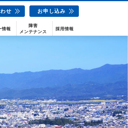
合わせ
お申し込み
障害
ー情報
採用情報
メンテナンス
新卒採用
中途採用
新潟センター
配信サービス
AIカメラ
話
動画配信サービス
〒950-1189
新潟県新潟市西区山田2310-39