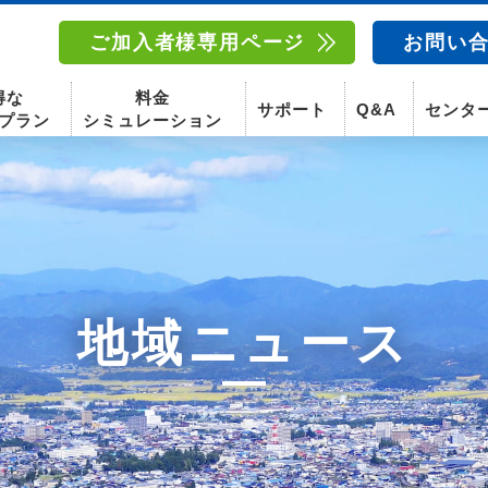
ご加入者様専用ページ
お問い
得な
料金
サポート
Q&A
センタ
プラン
シミュレーション
南東北センター(福島)
函館センター
南東北センター(米沢)
南東北センター(福島)
地域ニュース
スマホ
固定電話
動画
テレビ
スマホ
固定電
〒960-8252
〒041-0801
〒992-0044
〒960-8252
福島県福島市御山字一本松17-1-1
北海道函館市桔梗町379-31
山形県米沢市春日四丁目2-75
福島県福島市御山字一本松17-1-1