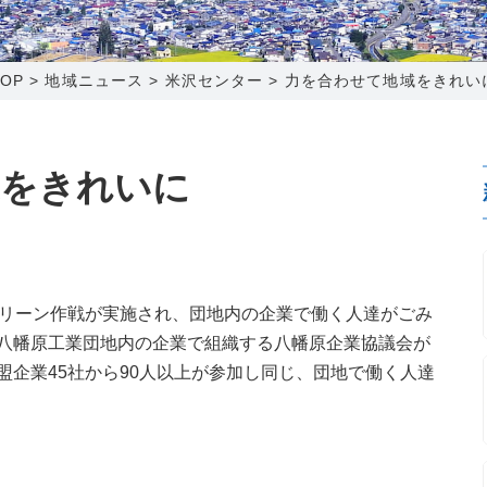
0120-173-577
0138-34-2525
0238-24-2525
0120-173-577
営業時間 9:15～18:00
営業時間 9:00～18:00
営業時間 9:00～18:00
営業時間 9:15～18:00
TOP
>
地域ニュース
>
米沢センター
>
力を合わせて地域をきれい
番組情報
番組情報
函館センター
新潟センター
域をきれいに
〒041-0801
〒950-1189
クリーン作戦が実施され、団地内の企業で働く人達がごみ
北海道函館市桔梗町379-31
新潟県新潟市西区山田2310-39
八幡原工業団地内の企業で組織する八幡原企業協議会が
0138-34-2525
025-210-1200
盟企業45社から90人以上が参加し同じ、団地で働く人達
営業時間 9:00～18:00
営業時間 9:00～18:00