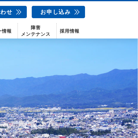
合わせ
お申し込み
障害
ー情報
採用情報
メンテナンス
新卒採用
中途採用
新潟センター
配信サービス
AIカメラ
話
動画配信サービス
〒950-1189
新潟県新潟市西区山田2310-39