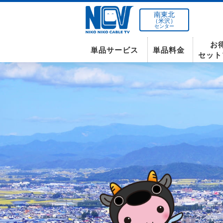
南東北
（米沢）
センター
お
単品サービス
単品料金
セット
南東北センター(米沢)
インターネット
テレビ
インターネット
〒992-0044
山形県米沢市春日四丁目2-75