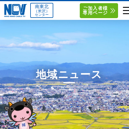
南東北
ご加入者様
（米沢）
専用ページ
センター
単品サービス
南東北センター（米沢）
0238-24-2525
単品料金
南東北センター（福島）
0120-173-577
南東北センター(米沢)
南東北センター(福島)
お得なセットプラン
函館センター
0138-34-2525
地域ニュース
料金シミュレーション
新潟センター
025-210-1200
サポート
〒992-0044
〒960-8252
山形県米沢市春日四丁目2-75
福島県福島市御山字一本松17-1
Q&A
1
0238-24-2525
0120-173-577
センター情報
営業時間 9:00～18:00
営業時間 9:15～18:00