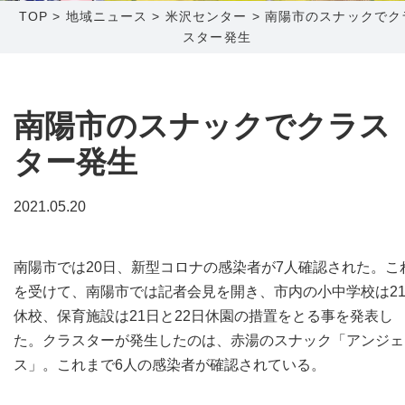
TOP
>
地域ニュース
>
米沢センター
>
南陽市のスナックでク
スター発生
障害メンテナンス情報
函館センター
新潟センター
採用情報
南陽市のスナックでクラス
お問い合わせ
ター発生
お申し込み
〒041-0801
〒950-1189
2021.05.20
北海道函館市桔梗町379-31
新潟県新潟市西区山田2310-39
0138-34-2525
025-210-1200
南陽市では20日、新型コロナの感染者が7人確認された。こ
営業時間 9:00～18:00
営業時間 9:00～18:00
を受けて、南陽市では記者会見を開き、市内の小中学校は2
休校、保育施設は21日と22日休園の措置をとる事を発表し
た。クラスターが発生したのは、赤湯のスナック「アンジェ
ス」。これまで6人の感染者が確認されている。