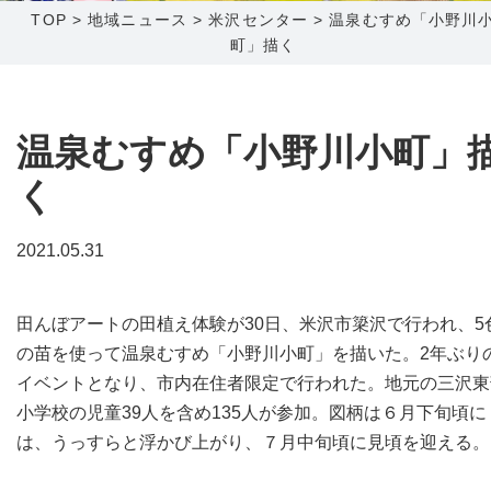
TOP
>
地域ニュース
>
米沢センター
>
温泉むすめ「小野川
町」描く
障害メンテナンス情報
函館センター
新潟センター
採用情報
温泉むすめ「小野川小町」
お問い合わせ
く
お申し込み
〒041-0801
〒950-1189
2021.05.31
北海道函館市桔梗町379-31
新潟県新潟市西区山田2310-39
0138-34-2525
025-210-1200
田んぼアートの田植え体験が30日、米沢市簗沢で行われ、5
営業時間 9:00～18:00
営業時間 9:00～18:00
の苗を使って温泉むすめ「小野川小町」を描いた。2年ぶり
イベントとなり、市内在住者限定で行われた。地元の三沢東
小学校の児童39人を含め135人が参加。図柄は６月下旬頃に
は、うっすらと浮かび上がり、７月中旬頃に見頃を迎える。