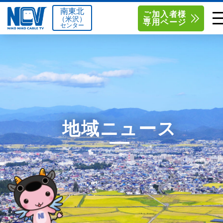
南東北
ご加入者様
（米沢）
専用ページ
センター
単品サービス
南東北センター（米沢）
0238-24-2525
単品料金
南東北センター（福島）
0120-173-577
南東北センター(米沢)
南東北センター(福島)
お得なセットプラン
函館センター
0138-34-2525
地域ニュース
料金シミュレーション
新潟センター
025-210-1200
サポート
〒992-0044
〒960-8252
山形県米沢市春日四丁目2-75
福島県福島市御山字一本松17-1
Q&A
1
0238-24-2525
0120-173-577
センター情報
営業時間 9:00～18:00
営業時間 9:15～18:00