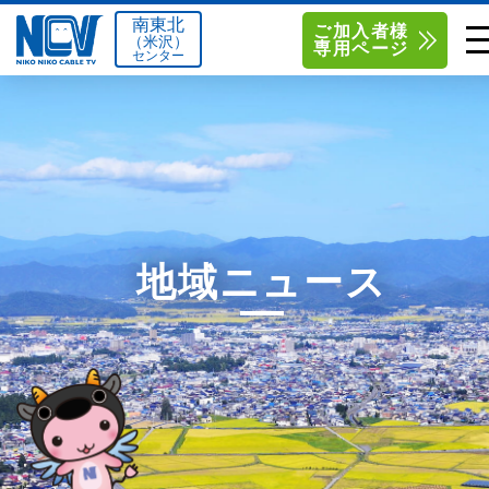
南東北
ご加入者様
（米沢）
専用ページ
センター
単品サービス
南東北センター（米沢）
0238-24-2525
単品料金
南東北センター（福島）
0120-173-577
南東北センター(米沢)
南東北センター(福島)
お得なセットプラン
函館センター
0138-34-2525
地域ニュース
料金シミュレーション
新潟センター
025-210-1200
サポート
〒992-0044
〒960-8252
山形県米沢市春日四丁目2-75
福島県福島市御山字一本松17-1
Q&A
1
0238-24-2525
0120-173-577
センター情報
営業時間 9:00～18:00
営業時間 9:15～18:00