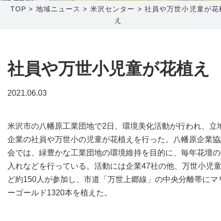
TOP
>
地域ニュース
>
米沢センター
>
社員や万世小児童が花
え
障害メンテナンス情報
函館センター
新潟センター
採用情報
社員や万世小児童が花植え
お問い合わせ
2021.06.03
お申し込み
〒041-0801
〒950-1189
北海道函館市桔梗町379-31
新潟県新潟市西区山田2310-39
米沢市の八幡原工業団地で2日、環境美化活動が行われ、立
0138-34-2525
025-210-1200
企業の社員や万世小の児童が花植えを行った。八幡原企業協
営業時間 9:00～18:00
営業時間 9:00～18:00
会では、緑豊かな工業団地の環境維持を目的に、毎年花壇の
入れなどを行っている。活動には企業47社の他、万世小児
ど約150人が参加し、市道「万世上郷線」の中央分離帯にマ
ーゴールド1320本を植えた。