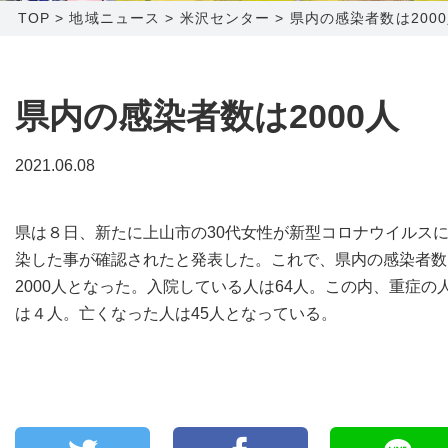
TOP
>
地域ニュース
>
米沢センター
>
県内の感染者数は200
障害メンテナンス情報
函館センター
新潟センター
採用情報
県内の感染者数は2000人
お問い合わせ
2021.06.08
お申し込み
〒041-0801
〒950-1189
県は８日、新たに上山市の30代女性が新型コロナウイルス
北海道函館市桔梗町379-31
新潟県新潟市西区山田2310-39
染した事が確認されたと発表した。これで、県内の感染者数
0138-34-2525
025-210-1200
2000人となった。入院している人は64人。この内、重症の
営業時間 9:00～18:00
営業時間 9:00～18:00
は４人。亡くなった人は45人となっている。