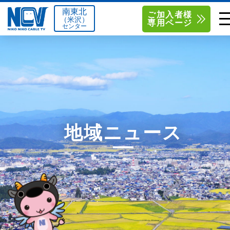
南東北
ご加入者様
（米沢）
専用ページ
センター
単品サービス
南東北センター（米沢）
0238-24-2525
単品料金
南東北センター（福島）
0120-173-577
南東北センター(米沢)
南東北センター(福島)
お得なセットプラン
函館センター
0138-34-2525
地域ニュース
料金シミュレーション
新潟センター
025-210-1200
サポート
〒992-0044
〒960-8252
山形県米沢市春日四丁目2-75
福島県福島市御山字一本松17-1
Q&A
1
0238-24-2525
0120-173-577
センター情報
営業時間 9:00～18:00
営業時間 9:15～18:00