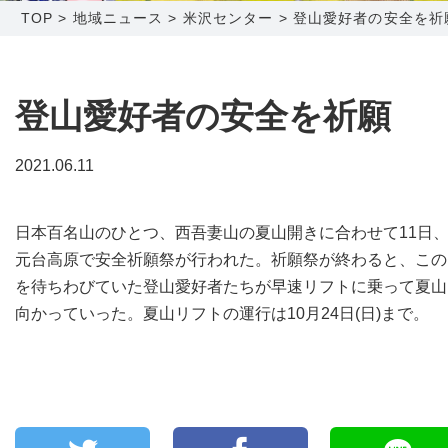
TOP
>
地域ニュース
>
米沢センター
>
登山愛好者の安全を祈
障害メンテナンス情報
函館センター
新潟センター
採用情報
登山愛好者の安全を祈願
お問い合わせ
2021.06.11
お申し込み
〒041-0801
〒950-1189
日本百名山のひとつ、西吾妻山の夏山開きに合わせて11日
北海道函館市桔梗町379-31
新潟県新潟市西区山田2310-39
元台高原で安全祈願祭が行われた。祈願祭が終わると、この
0138-34-2525
025-210-1200
を待ちわびていた登山愛好者たちが早速リフトに乗って夏山
営業時間 9:00～18:00
営業時間 9:00～18:00
向かっていった。夏山リフトの運行は10月24日(日)まで。