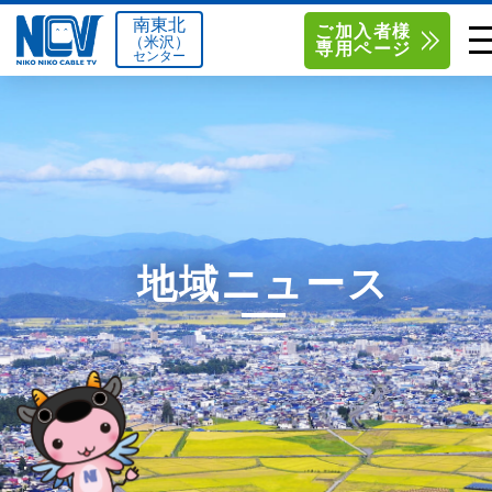
南東北
ご加入者様
（米沢）
専用ページ
センター
単品サービス
南東北センター（米沢）
0238-24-2525
単品料金
南東北センター（福島）
0120-173-577
南東北センター(米沢)
南東北センター(福島)
お得なセットプラン
函館センター
0138-34-2525
地域ニュース
料金シミュレーション
新潟センター
025-210-1200
サポート
〒992-0044
〒960-8252
山形県米沢市春日四丁目2-75
福島県福島市御山字一本松17-1
Q&A
1
0238-24-2525
0120-173-577
センター情報
営業時間 9:00～18:00
営業時間 9:15～18:00