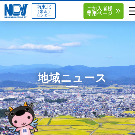
南東北
ご加入者様
（米沢）
専用ページ
センター
単品サービス
南東北センター（米沢）
0238-24-2525
単品料金
南東北センター（福島）
0120-173-577
南東北センター(米沢)
南東北センター(福島)
お得なセットプラン
函館センター
0138-34-2525
地域ニュース
料金シミュレーション
新潟センター
025-210-1200
サポート
〒992-0044
〒960-8252
山形県米沢市春日四丁目2-75
福島県福島市御山字一本松17-1
Q&A
1
0238-24-2525
0120-173-577
センター情報
営業時間 9:00～18:00
営業時間 9:15～18:00