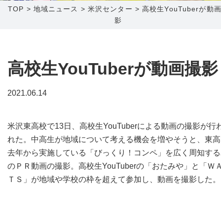
TOP
>
地域ニュース
>
米沢センター
>
高校生YouTuberが動
影
障害メンテナンス情報
函館センター
新潟センター
採用情報
高校生YouTuberが動画撮影
お問い合わせ
2021.06.14
お申し込み
〒041-0801
〒950-1189
北海道函館市桔梗町379-31
新潟県新潟市西区山田2310-39
米沢東高校で13日、高校生YouTuberによる動画の撮影が行
0138-34-2525
025-210-1200
れた。中高生が地域について考える機会を増やそうと、東高
営業時間 9:00～18:00
営業時間 9:00～18:00
去年から実施している「びっくり！コンペ」を広く周知する
のＰＲ動画の撮影。高校生YouTuberの「おたみや」と「Ｗ
ＴＳ」が地域や学校の枠を超えて参加し、動画を撮影した。