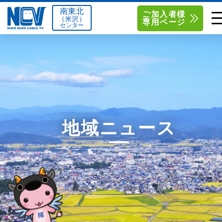
南東北
ご加入者様
（米沢）
専用ページ
センター
単品サービス
南東北センター（米沢）
0238-24-2525
単品料金
南東北センター（福島）
0120-173-577
南東北センター(米沢)
南東北センター(福島)
お得なセットプラン
函館センター
0138-34-2525
地域ニュース
料金シミュレーション
新潟センター
025-210-1200
サポート
〒992-0044
〒960-8252
山形県米沢市春日四丁目2-75
福島県福島市御山字一本松17-1
Q&A
1
0238-24-2525
0120-173-577
センター情報
営業時間 9:00～18:00
営業時間 9:15～18:00