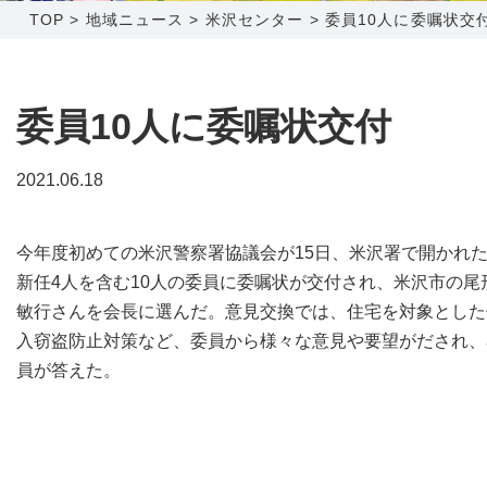
TOP
>
地域ニュース
>
米沢センター
>
委員10人に委嘱状交
障害メンテナンス情報
函館センター
新潟センター
採用情報
委員10人に委嘱状交付
お問い合わせ
2021.06.18
お申し込み
〒041-0801
〒950-1189
今年度初めての米沢警察署協議会が15日、米沢署で開かれ
北海道函館市桔梗町379-31
新潟県新潟市西区山田2310-39
新任4人を含む10人の委員に委嘱状が交付され、米沢市の尾
0138-34-2525
025-210-1200
敏行さんを会長に選んだ。意見交換では、住宅を対象とした
営業時間 9:00～18:00
営業時間 9:00～18:00
入窃盗防止対策など、委員から様々な意見や要望がだされ、
員が答えた。