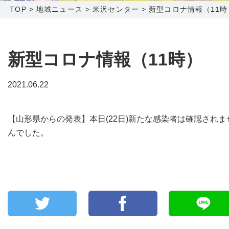
TOP
>
地域ニュース
>
米沢センター
>
新型コロナ情報（11時
障害メンテナンス情報
函館センター
新潟センター
採用情報
新型コロナ情報（11時）
お問い合わせ
2021.06.22
お申し込み
〒041-0801
〒950-1189
【山形県からの発表】本日(22日)新たな感染者は確認されま
北海道函館市桔梗町379-31
新潟県新潟市西区山田2310-39
んでした。
0138-34-2525
025-210-1200
営業時間 9:00～18:00
営業時間 9:00～18:00