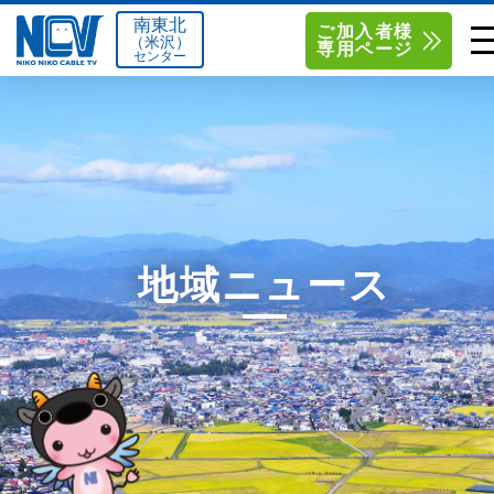
南東北
ご加入者様
（米沢）
専用ページ
センター
単品サービス
南東北センター（米沢）
0238-24-2525
単品料金
南東北センター（福島）
0120-173-577
南東北センター(米沢)
南東北センター(福島)
お得なセットプラン
函館センター
0138-34-2525
地域ニュース
料金シミュレーション
新潟センター
025-210-1200
サポート
〒992-0044
〒960-8252
山形県米沢市春日四丁目2-75
福島県福島市御山字一本松17-1
Q&A
1
0238-24-2525
0120-173-577
センター情報
営業時間 9:00～18:00
営業時間 9:15～18:00