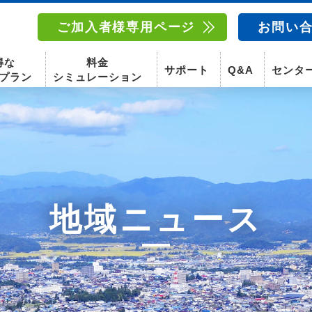
ご加入者様専用ページ
お問い
得な
料金
サポート
Q&A
センタ
プラン
シミュレーション
南東北センター(福島)
函館センター
南東北センター(米沢)
南東北センター(福島)
地域ニュース
スマホ
固定電話
動画
テレビ
スマホ
固定電
〒960-8252
〒041-0801
〒992-0044
〒960-8252
福島県福島市御山字一本松17-1-1
北海道函館市桔梗町379-31
山形県米沢市春日四丁目2-75
福島県福島市御山字一本松17-1-1