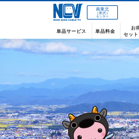
南東北
（米沢）
センター
お
単品サービス
単品料金
セット
南東北センター(米沢)
インターネット
テレビ
インターネット
〒992-0044
山形県米沢市春日四丁目2-75