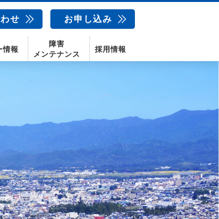
合わせ
お申し込み
障害
ー情報
採用情報
メンテナンス
新卒採用
中途採用
新潟センター
配信サービス
AIカメラ
話
動画配信サービス
〒950-1189
新潟県新潟市西区山田2310-39