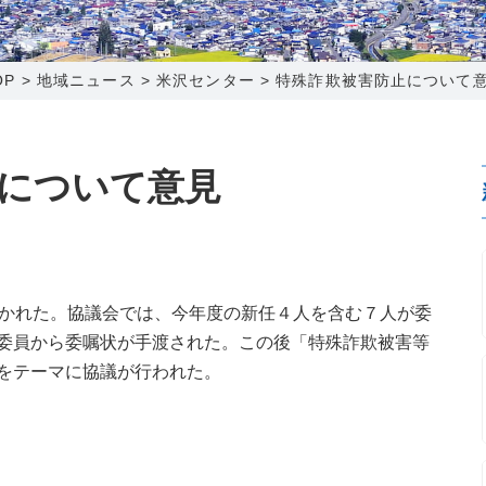
0120-173-577
0138-34-2525
0238-24-2525
0120-173-577
営業時間 9:15～18:00
営業時間 9:00～18:00
営業時間 9:00～18:00
営業時間 9:15～18:00
OP
>
地域ニュース
>
米沢センター
>
特殊詐欺被害防止について
番組情報
番組情報
函館センター
新潟センター
について意見
〒041-0801
〒950-1189
開かれた。協議会では、今年度の新任４人を含む７人が委
北海道函館市桔梗町379-31
新潟県新潟市西区山田2310-39
委員から委嘱状が手渡された。この後「特殊詐欺被害等
0138-34-2525
025-210-1200
をテーマに協議が行われた。
営業時間 9:00～18:00
営業時間 9:00～18:00