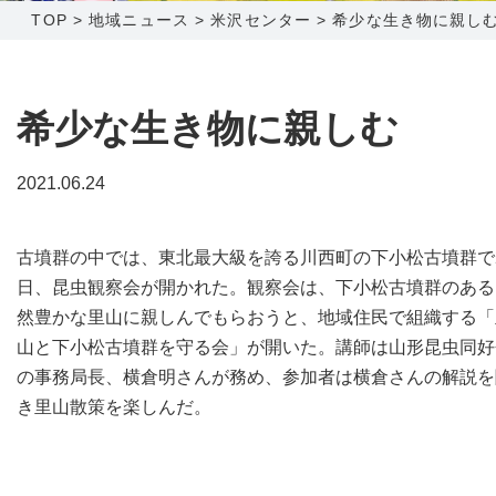
TOP
>
地域ニュース
>
米沢センター
>
希少な生き物に親し
障害メンテナンス情報
函館センター
新潟センター
採用情報
希少な生き物に親しむ
お問い合わせ
2021.06.24
お申し込み
〒041-0801
〒950-1189
古墳群の中では、東北最大級を誇る川西町の下小松古墳群で
北海道函館市桔梗町379-31
新潟県新潟市西区山田2310-39
日、昆虫観察会が開かれた。観察会は、下小松古墳群のある
0138-34-2525
025-210-1200
然豊かな里山に親しんでもらおうと、地域住民で組織する「
営業時間 9:00～18:00
営業時間 9:00～18:00
山と下小松古墳群を守る会」が開いた。講師は山形昆虫同好
の事務局長、横倉明さんが務め、参加者は横倉さんの解説を
き里山散策を楽しんだ。