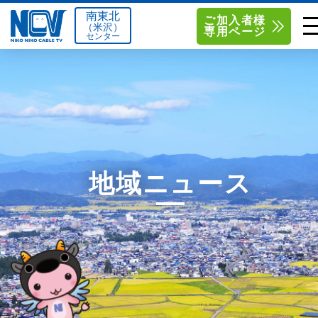
南東北
ご加入者様
（米沢）
専用ページ
センター
単品サービス
南東北センター（米沢）
0238-24-2525
単品料金
南東北センター（福島）
0120-173-577
南東北センター(米沢)
南東北センター(福島)
お得なセットプラン
函館センター
0138-34-2525
地域ニュース
料金シミュレーション
新潟センター
025-210-1200
サポート
〒992-0044
〒960-8252
山形県米沢市春日四丁目2-75
福島県福島市御山字一本松17-1
Q&A
1
0238-24-2525
0120-173-577
センター情報
営業時間 9:00～18:00
営業時間 9:15～18:00