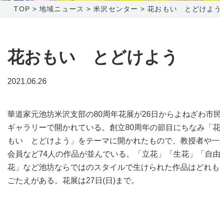
TOP
>
地域ニュース
>
米沢センター
>
花おもい とどけよ
障害メンテナンス情報
函館センター
新潟センター
採用情報
花おもい とどけよう
お問い合わせ
2021.06.26
お申し込み
〒041-0801
〒950-1189
華道家元池坊米沢支部の80周年花展が26日からよねざわ市
北海道函館市桔梗町379-31
新潟県新潟市西区山田2310-39
ギャラリーで開かれている。創立80周年の節目にちなみ「
0138-34-2525
025-210-1200
もい とどけよう」をテーマに開かれたもので、教授者や一
営業時間 9:00～18:00
営業時間 9:00～18:00
会員など74人の作品が並んでいる。「立花」「生花」「自
花」など池坊ならではのスタイルで生けられた作品はどれも
ごたえがある。花展は27日(日)まで。