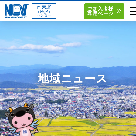
南東北
ご加入者様
（米沢）
専用ページ
センター
単品サービス
南東北センター（米沢）
0238-24-2525
単品料金
南東北センター（福島）
0120-173-577
南東北センター(米沢)
南東北センター(福島)
お得なセットプラン
函館センター
0138-34-2525
地域ニュース
料金シミュレーション
新潟センター
025-210-1200
サポート
〒992-0044
〒960-8252
山形県米沢市春日四丁目2-75
福島県福島市御山字一本松17-1
Q&A
1
0238-24-2525
0120-173-577
センター情報
営業時間 9:00～18:00
営業時間 9:15～18:00