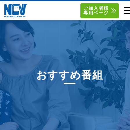
ご加入者様
専用ページ
単品サービス
南東北センター（米沢）
0238-24-2525
単品料金
南東北センター（福島）
0120-173-577
南東北センター(米沢)
南東北センター(福島)
お得なセットプラン
函館センター
0138-34-2525
おすすめ番組
料金シミュレーション
新潟センター
025-210-1200
サポート
〒992-0044
〒960-8252
山形県米沢市春日四丁目2-75
福島県福島市御山字一本松17-1
Q&A
1
0238-24-2525
0120-173-577
センター情報
営業時間 9:00～18:00
営業時間 9:15～18:00