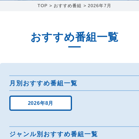
TOP
>
おすすめ番組
>
2026年7月
障害メンテナンス情報
函館センター
新潟センター
採用情報
おすすめ番組一覧
お問い合わせ
お申し込み
〒041-0801
〒950-1189
北海道函館市桔梗町379-31
新潟県新潟市西区山田2310-39
月別おすすめ番組一覧
0138-34-2525
025-210-1200
営業時間 9:00～18:00
営業時間 9:00～18:00
2026年8月
ジャンル別おすすめ番組一覧