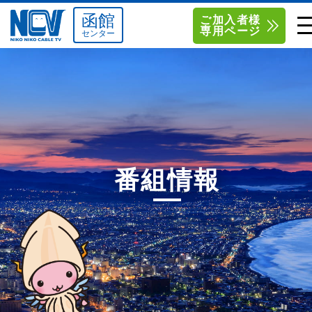
函館
ご加入者様
専用ページ
センター
単品サービス
南東北センター（米沢）
0238-24-2525
単品料金
南東北センター（福島）
0120-173-577
南東北センター(米沢)
南東北センター(福島)
お得なセットプラン
函館センター
0138-34-2525
番組情報
料金シミュレーション
新潟センター
025-210-1200
サポート
〒992-0044
〒960-8252
山形県米沢市春日四丁目2-75
福島県福島市御山字一本松17-1
Q&A
1
0238-24-2525
0120-173-577
センター情報
営業時間 9:00～18:00
営業時間 9:15～18:00