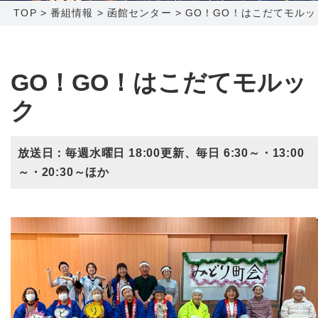
TOP
>
番組情報
>
函館センター
>
GO！GO！はこだてモルッ
障害メンテナンス情報
函館センター
新潟センター
採用情報
GO！GO！はこだてモルッ
ク
お問い合わせ
放送日：毎週水曜日 18:00更新、毎日 6:30～・13:00
お申し込み
〒041-0801
〒950-1189
～・20:30～ほか
北海道函館市桔梗町379-31
新潟県新潟市西区山田2310-39
0138-34-2525
025-210-1200
営業時間 9:00～18:00
営業時間 9:00～18:00