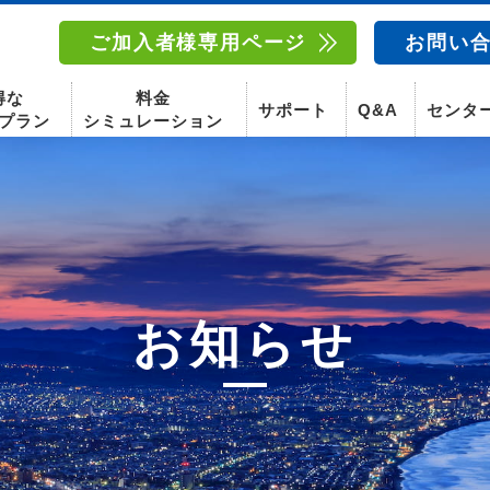
ご加入者様専用ページ
お問い
得な
料金
サポート
Q&A
センタ
プラン
シミュレーション
南東北センター(福島)
函館センター
南東北センター(米沢)
南東北センター(福島)
スマホ
お知らせ
固定電話
動画
テレビ
スマホ
固定電
〒960-8252
〒041-0801
〒992-0044
〒960-8252
福島県福島市御山字一本松17-1-1
北海道函館市桔梗町379-31
山形県米沢市春日四丁目2-75
福島県福島市御山字一本松17-1-1