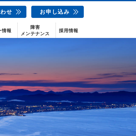
合わせ
お申し込み
障害
ー情報
採用情報
メンテナンス
新卒採用
中途採用
新潟センター
配信サービス
AIカメラ
話
動画配信サービス
〒950-1189
新潟県新潟市西区山田2310-39