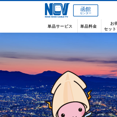
函館
センター
お
単品サービス
単品料金
セット
南東北センター(米沢)
インターネット
テレビ
インターネット
〒992-0044
山形県米沢市春日四丁目2-75