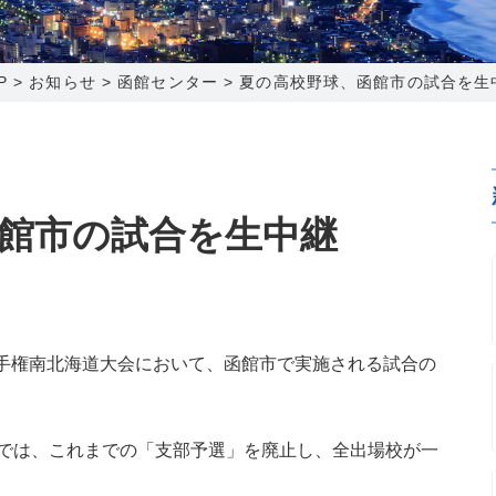
0120-173-577
0138-34-2525
0238-24-2525
0120-173-577
営業時間 9:15～18:00
営業時間 9:00～18:00
営業時間 9:00～18:00
営業時間 9:15～18:00
P
>
お知らせ
>
函館センター
>
夏の高校野球、函館市の試合を生
番組情報
番組情報
函館センター
新潟センター
館市の試合を生中継
〒041-0801
〒950-1189
北海道函館市桔梗町379-31
新潟県新潟市西区山田2310-39
選手権南北海道大会において、函館市で実施される試合の
0138-34-2525
025-210-1200
営業時間 9:00～18:00
営業時間 9:00～18:00
では、これまでの「支部予選」を廃止し、全出場校が一