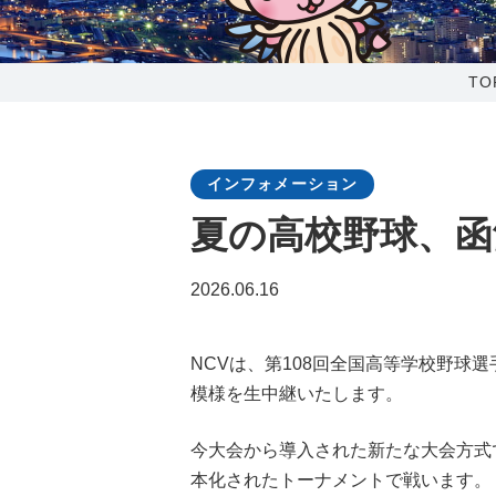
0238-24-2525
営業時間 9:00～18:00
TO
番組情報
インフォメーション
夏の高校野球、函
2026.06.16
NCVは、第108回全国高等学校野球
模様を生中継いたします。
今大会から導入された新たな大会方式
本化されたトーナメントで戦います。