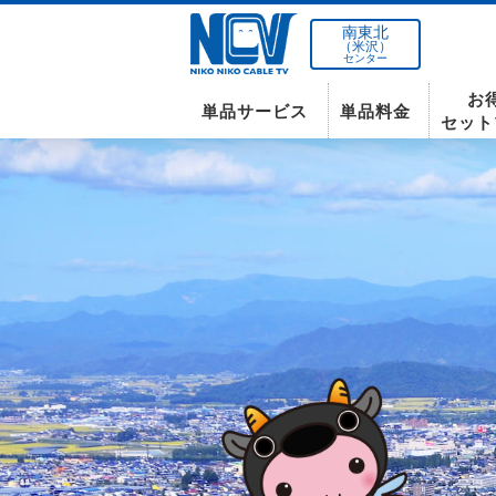
南東北
（米沢）
センター
お
単品サービス
単品料金
セット
南東北センター(米沢)
インターネット
テレビ
インターネット
〒992-0044
山形県米沢市春日四丁目2-75