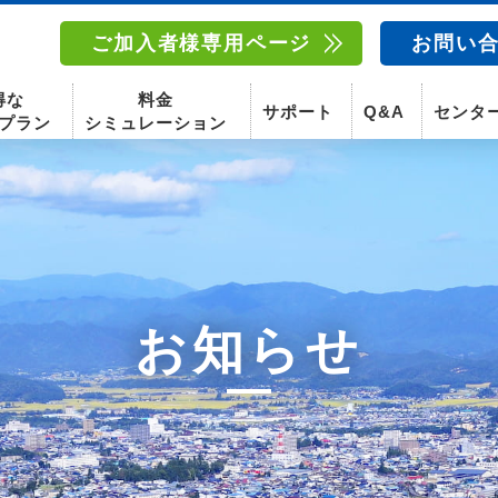
ご加入者様専用ページ
お問い
得な
料金
サポート
Q&A
センタ
プラン
シミュレーション
南東北センター(福島)
函館センター
南東北センター(米沢)
南東北センター(福島)
スマホ
お知らせ
固定電話
動画
テレビ
スマホ
固定電
〒960-8252
〒041-0801
〒992-0044
〒960-8252
福島県福島市御山字一本松17-1-1
北海道函館市桔梗町379-31
山形県米沢市春日四丁目2-75
福島県福島市御山字一本松17-1-1