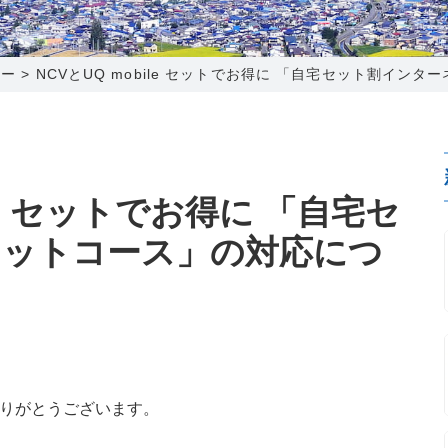
0120-173-577
0138-34-2525
0238-24-2525
0120-173-577
営業時間 9:15～18:00
営業時間 9:00～18:00
営業時間 9:00～18:00
営業時間 9:15～18:00
ター
>
NCVとUQ mobile セットでお得に 「自宅セット割イン
番組情報
番組情報
函館センター
新潟センター
ile セットでお得に 「自宅セ
ネットコース」の対応につ
〒041-0801
〒950-1189
北海道函館市桔梗町379-31
新潟県新潟市西区山田2310-39
0138-34-2525
025-210-1200
営業時間 9:00～18:00
営業時間 9:00～18:00
ありがとうございます。