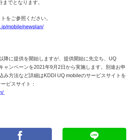
用分までとなります。
イトをご参照ください。
.jp/mobile/newplan/
以降に提供を開始しますが、提供開始に先立ち、
UQ
キャンペーンを
2021
年
9
月
2
日から実施します。別途お申
込み方法など詳細は
KDDI UQ mobile
のサービスサイトを
サービスサイト：
n/