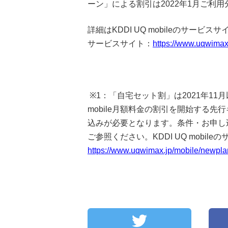
ーン」による割引は2022年1月ご利
詳細は
KDDI UQ mobile
のサービスサ
サービスサイト：
https://www.uqwimax
※1
：「自宅セット割」は
2021
年
11
月
mobile
月額料金の割引を開始する先行
込みが必要となります。条件・お申し
ご参照ください。
KDDI UQ mobile
の
https://www.uqwimax.jp/mobile/newpla