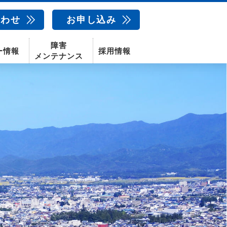
合わせ
お申し込み
障害
ー情報
採用情報
メンテナンス
新卒採用
中途採用
新潟センター
配信サービス
AIカメラ
話
動画配信サービス
〒950-1189
新潟県新潟市西区山田2310-39