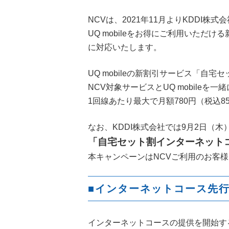
NCV
は、
2021
年
11
月より
KDDI
株式会
UQ mobile
をお得にご利用いただける
に
対応いたします。
UQ mobileの新割引サービス「自
N
CV対象
サービスと
UQ mobile
を一緒
1
回線あたり最大で月額
780
円（税込
8
なお、
KDDI
株式会社では
9
月
2
日（木
「自宅セット割インターネット
本キャンペーンは
NCVご利用のお客
■インターネットコース先
インターネットコースの提供を開始す