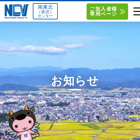
南東北
ご加入者様
（米沢）
専用ページ
センター
単品サービス
南東北センター（米沢）
0238-24-2525
単品料金
南東北センター（福島）
0120-173-577
南東北センター(米沢)
南東北センター(福島)
お得なセットプラン
函館センター
0138-34-2525
お知らせ
料金シミュレーション
新潟センター
025-210-1200
サポート
〒992-0044
〒960-8252
山形県米沢市春日四丁目2-75
福島県福島市御山字一本松17-1
Q&A
1
0238-24-2525
0120-173-577
センター情報
営業時間 9:00～18:00
営業時間 9:15～18:00