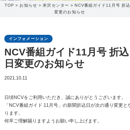
TOP
>
お知らせ
>
米沢センター
>
NCV番組ガイド11月号 折
変更のお知らせ
障害メンテナンス情報
函館センター
新潟センター
採用情報
インフォメーション
お問い合わせ
NCV番組ガイド11月号 折込
日変更のお知らせ
お申し込み
〒041-0801
〒950-1189
北海道函館市桔梗町379-31
新潟県新潟市西区山田2310-39
2021.10.11
0138-34-2525
025-210-1200
営業時間 9:00～18:00
営業時間 9:00～18:00
日頃NCVをご利用いただき、誠にありがとうございます。
「NCV番組ガイド 11月号」の新聞折込日が次の通り変更と
ります。
何卒ご理解賜りますようお願い申し上げます。