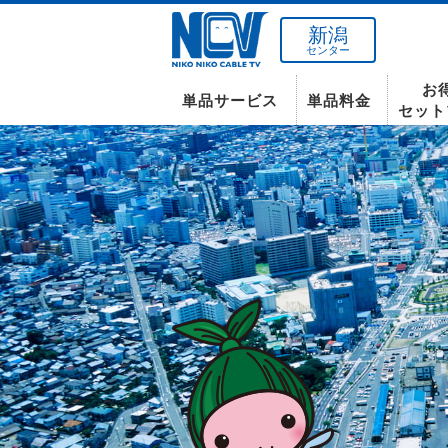
新潟
センター
お
単品サービス
単品料金
セット
南東北センター(米沢)
インターネット
テレビ
インターネット
〒992-0044
山形県米沢市春日四丁目2-75