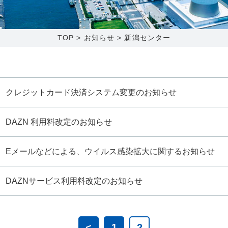
0120-173-577
0138-34-2525
0238-24-2525
0120-173-577
営業時間 9:15～18:00
営業時間 9:00～18:00
営業時間 9:00～18:00
営業時間 9:15～18:00
TOP
>
お知らせ
>
新潟センター
番組情報
番組情報
函館センター
新潟センター
クレジットカード決済システム変更のお知らせ
DAZN 利用料改定のお知らせ
〒041-0801
〒950-1189
北海道函館市桔梗町379-31
Eメールなどによる、ウイルス感染拡大に関するお知らせ
新潟県新潟市西区山田2310-39
0138-34-2525
025-210-1200
営業時間 9:00～18:00
営業時間 9:00～18:00
DAZNサービス利用料改定のお知らせ
<
1
2