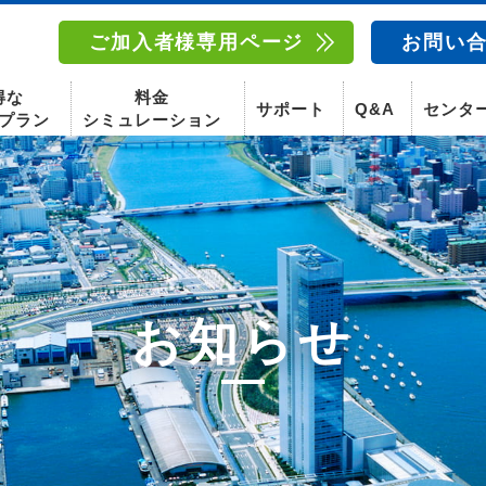
ご加入者様専用ページ
お問い
得な
料金
サポート
Q&A
センタ
プラン
シミュレーション
南東北センター(福島)
函館センター
南東北センター(米沢)
南東北センター(福島)
スマホ
お知らせ
固定電話
動画
テレビ
スマホ
固定電
〒960-8252
〒041-0801
〒992-0044
〒960-8252
福島県福島市御山字一本松17-1-1
北海道函館市桔梗町379-31
山形県米沢市春日四丁目2-75
福島県福島市御山字一本松17-1-1