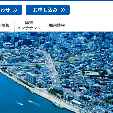
合わせ
お申し込み
障害
ー情報
採用情報
メンテナンス
新卒採用
中途採用
新潟センター
配信サービス
AIカメラ
話
動画配信サービス
〒950-1189
新潟県新潟市西区山田2310-39