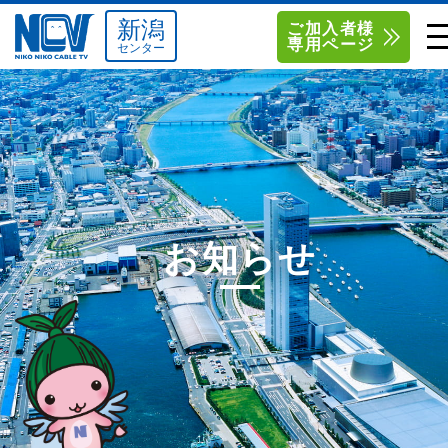
新潟
ご加入者様
専用ページ
センター
単品サービス
南東北センター（米沢）
0238-24-2525
単品料金
南東北センター（福島）
0120-173-577
南東北センター(米沢)
南東北センター(福島)
お得なセットプラン
函館センター
0138-34-2525
お知らせ
料金シミュレーション
新潟センター
025-210-1200
サポート
〒992-0044
〒960-8252
山形県米沢市春日四丁目2-75
福島県福島市御山字一本松17-1
Q&A
1
0238-24-2525
0120-173-577
センター情報
営業時間 9:00～18:00
営業時間 9:15～18:00