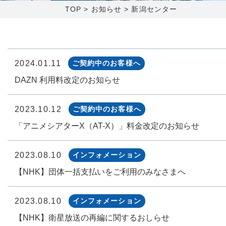
TOP
>
お知らせ
>
新潟センター
障害メンテナンス情報
函館センター
新潟センター
採用情報
2024.01.11
ご契約中のお客様へ
DAZN 利用料改定のお知らせ
お問い合わせ
2023.10.12
ご契約中のお客様へ
お申し込み
〒041-0801
〒950-1189
北海道函館市桔梗町379-31
新潟県新潟市西区山田2310-39
「アニメシアターX（AT-X）」料金改定のお知らせ
0138-34-2525
025-210-1200
営業時間 9:00～18:00
営業時間 9:00～18:00
2023.08.10
インフォメーション
【NHK】団体一括支払いをご利用のみなさまへ
2023.08.10
インフォメーション
【NHK】衛星放送の再編に関するおしらせ